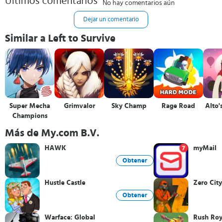
Últimos comentarios
No hay comentarios aún
Dejar un comentario
Similar a Left to Survive
Super Mecha
Grimvalor
Sky Champ
Rage Road
Alto'
Champions
Más de My.com B.V.
HAWK
myMail
Obtener
Hustle Castle
Zero City
Obtener
Warface: Global
Rush Roy