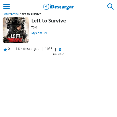
HOME
/
ACCIÓN
/
LEFT TO SURVIVE
Left to Survive
7.3.0
My.com B.V.
0
1.6 K descargas
1 MB
PUBLICIDAD