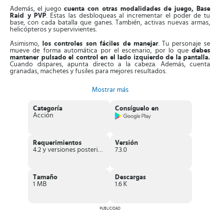
Además, el juego
cuenta con otras modalidades de juego, Base
Raid y PVP
. Estas las desbloqueas al incrementar el poder de tu
base, con cada batalla que ganes. También, activas nuevas armas,
helicópteros y supervivientes.
Asimismo,
los controles son fáciles de manejar
. Tu personaje se
mueve de forma automática por el escenario, por lo que
debes
mantener pulsado el control en el lado izquierdo de la pantalla.
Cuando dispares, apunta directo a la cabeza. Además, cuenta
granadas, machetes y fusiles para mejores resultados.
Aparte de esto, al finalizar el modo campaña,
puedes desbloquear
Mostrar más
a los héroes disponibles.
La jugada la empiezas con Michael
Bennett, el cual tiene destrezas especiales. No obstante, si eliges a
Tanya Levine, hieres más del 12% con una escopeta a la horda de
Categoría
Consíguelo en
zombies.
Acción
Es más,
puedes cambiar de héroe, acorde a la batalla
. En la parte
superior de la pantalla está el símbolo del avatar, lo pulsas y cuando
se torne azul escoge el héroe que quieres. Por otro lado, el juego se
Requerimientos
Versión
desarrolla en tercera persona, pero
puedes hacer ajustes para
4.2 y versiones posteriores
7.3.0
atender tu base armada y mejorar su resistencia.
Además
,
si quieres
desbloquear las modalidades Base Raid y
PVP, debes incrementar la potencia de la base
. Esto lo consigues
Tamaño
Descargas
al construir instalaciones y mejorar su aspecto con frecuencia. Las
1 MB
1.6 K
instalaciones son ayuntamiento, armería, cisterna, granja, almacén,
banco de pago y fábrica.
PUBLICIDAD
A medida que construyes, en pantalla puedes consultar en la parte
izquierda el poder de tu base.
Otro aspecto que aumenta el poder