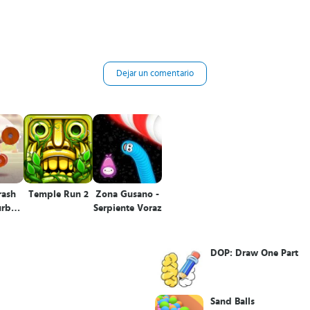
Dejar un comentario
rash
Temple Run 2
Zona Gusano -
urbo
Serpiente Voraz
DOP: Draw One Part
Sand Balls