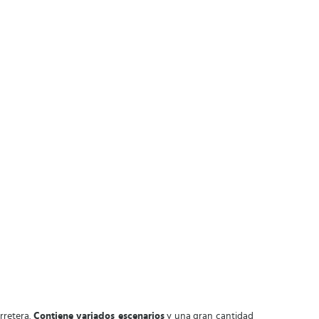
rretera.
Contiene variados escenarios
y una gran cantidad