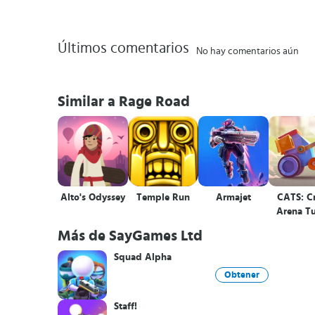
Últimos comentarios
No hay comentarios aún
Similar a Rage Road
Alto's Odyssey
Temple Run
Armajet
CATS: C
Arena T
Stars
Más de SayGames Ltd
Squad Alpha
Obtener
Staff!