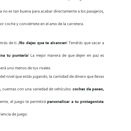
ría no es tan buena para acabar directamente a los pasajeros,
jor coche y conviértete en el amo de la carretera.
ás de ti. ¡
No dejes que te alcancen
! Tendrás que sacar a
ina tu puntería
! La mejor manera de que dejen en paz es
será uno menos de tus rivales.
 del nivel que estás jugando, la cantidad de dinero que llevas
s, cuentas con una variedad de vehículos:
coches de paseo,
nte, el juego te permitirá
personalizar a tu protagonista
.
iencia de juego.