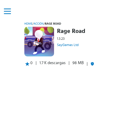
HOME
/
ACCIÓN
/
RAGE ROAD
Rage Road
1.3.23
SayGames Ltd
0
1.7 K descargas
98 MB