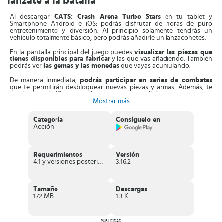
lánzate a la batalla
Al descargar
CATS: Crash Arena Turbo Stars
en tu tablet y
Smartphone Android e iOS; podrás disfrutar de horas de puro
entretenimiento y diversión. Al principio solamente tendrás un
vehículo totalmente básico, pero podrás añadirle un lanzacohetes.
En la pantalla principal del juego puedes
visualizar las piezas que
tienes disponibles
para fabricar
y las que vas añadiendo. También
podrás ver
las gemas y las monedas
que vayas acumulando.
De manera inmediata,
podrás participar en series de combates
que te permitirán desbloquear nuevas piezas y armas. Además, te
ayudarán a clasificar para el campeonato mundial.
Mostrar más
Crea, fabrica y mejora cada uno de tus vehículos robots
hasta
que llegues a tu verdadera máquina de guerra. Elige muy bien el
Categoría
Consíguelo en
chasis, porque de esto dependerá que tengas más barra de energía
Acción
y que te aumenten los puntos de vida.
Lucha por el primer puesto en la tabla de clasificación. Participa en
el espectacular modo “
Multijugador
” y envuélvete en las
increíbles
Requerimientos
Versión
batallas JcJ
.
4.1 y versiones posteriores
3.16.2
Únete a otros gatos y
forma tu propio clan
para que te ayuden a
construir tus máquinas. Cuando estén listos, participa en las
batallas
en línea contra otros clanes: 3 jugadores contra 3
.
Tamaño
Descargas
172 MB
1.3 K
Si ganas estos combates,
podrás adquirir nuevas piezas, y nuevas
armas mucho más letales
. Por ejemplo: lanzacohetes, cuchillas
afiladas, enormes destornilladores, sierras dentadas, trampolines,
entre otros más.
PUBLICIDAD