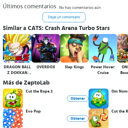
Últimos comentarios
No hay comentarios aún
Dejar un comentario
Similar a CATS: Crash Arena Turbo Stars
DRAGON BALL
OVERDOX
Slap Kings
Power Hover:
ON
Z DOKKAN
Cruise
Bou
BATTLE
Más de ZeptoLab
Cut the Rope 2
Om Nom:
Obtener
Evo Pop
Cut the 
Obtener