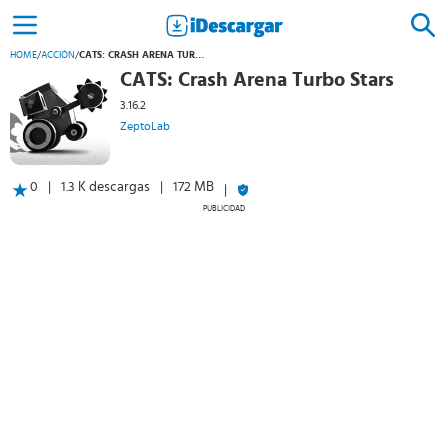
HOME
/
ACCIÓN
/
CATS: CRASH ARENA TURBO STARS
CATS: Crash Arena Turbo Stars
3.16.2
ZeptoLab
0
1.3 K descargas
172 MB
PUBLICIDAD