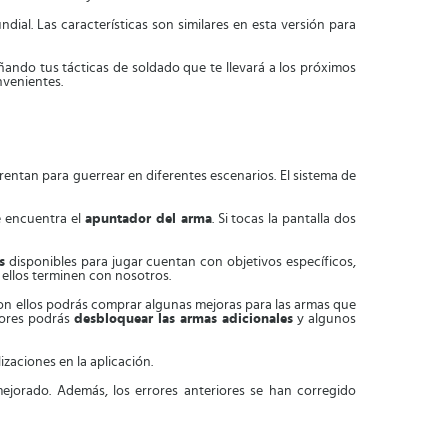
ial. Las características son similares en esta versión para
ñando tus tácticas de soldado que te llevará a los próximos
nvenientes.
entan para guerrear en diferentes escenarios. El sistema de
e encuentra el
apuntador del arma
. Si tocas la pantalla dos
s
disponibles para jugar cuentan con objetivos específicos,
ellos terminen con nosotros.
n ellos podrás comprar algunas mejoras para las armas que
riores podrás
desbloquear las armas adicionales
y algunos
zaciones en la aplicación.
jorado. Además, los errores anteriores se han corregido