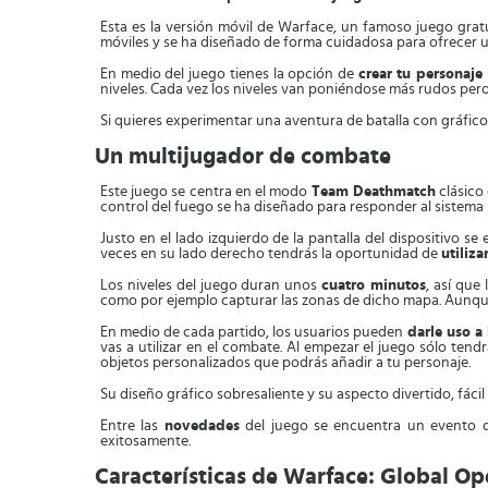
Esta es la versión móvil de Warface, un famoso juego gratu
móviles y se ha diseñado de forma cuidadosa para ofrecer un
En medio del juego tienes la opción de
crear tu personaje 
niveles. Cada vez los niveles van poniéndose más rudos pe
Si quieres experimentar una aventura de batalla con gráfico
Un multijugador de combate
Este juego se centra en el modo
Team Deathmatch
clásico
control del fuego se ha diseñado para responder al sistem
Justo en el lado izquierdo de la pantalla del dispositivo se
veces en su lado derecho tendrás la oportunidad de
utiliza
Los niveles del juego duran unos
cuatro minutos
, así que
como por ejemplo capturar las zonas de dicho mapa. Aunque 
En medio de cada partido, los usuarios pueden
darle uso a 
vas a utilizar en el combate. Al empezar el juego sólo tend
objetos personalizados que podrás añadir a tu personaje.
Su diseño gráfico sobresaliente y su aspecto divertido, fáci
Entre las
novedades
del juego se encuentra un evento d
exitosamente.
Características de Warface: Global Op