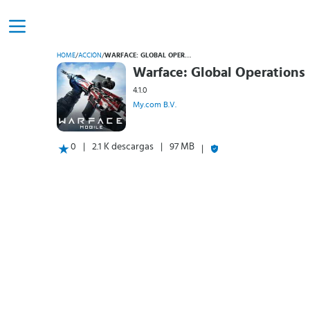
HOME
/
ACCIÓN
/
WARFACE: GLOBAL OPERATIONS
Warface: Global Operations
4.1.0
My.com B.V.
0
2.1 K descargas
97 MB