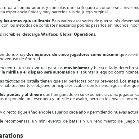
ito para computadoras y consolas que ha llegado a conocerse a nivel mund
a experiencia única y muy parecida a la del juego original.
y las armas que utilizarás
. Bajo varios escenarios de guerra irás desempe
ro con los métodos de combate necesarios podrás pasarlos sin muchos inco
s increíbles,
descarga Warface: Global Operations.
 en donde hay
dos equipos de cinco jugadores como máximo
que se enfr
a novedoso de Android.
 encuentra un stick virtual para los
movimientos
y hacia el lado derecho s
r la mirilla y el disparo será automático
al apuntar al equipo contrincante.
 las tácticas de batalla tienen que ser perfectas por su brevedad. Los
mapa
habitualmente el objetivo principal es acabar con los enemigos antes que 
los puntos y al dinero
que han ganado en su experiencia como jugador. Co
rás disponible una escopeta y un rifle de asalto, pero en los niveles poste
l y directo sigue añadiéndole usuarios cada año y permitiendo nuevas actuali
e recompensas, un mini evento de batalla y un rendimiento de juego me
erations