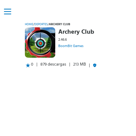
HOME
/
DEPORTES
/
ARCHERY CLUB
Archery Club
2.46.6
BoomBit Games
0
879 descargas
213 MB