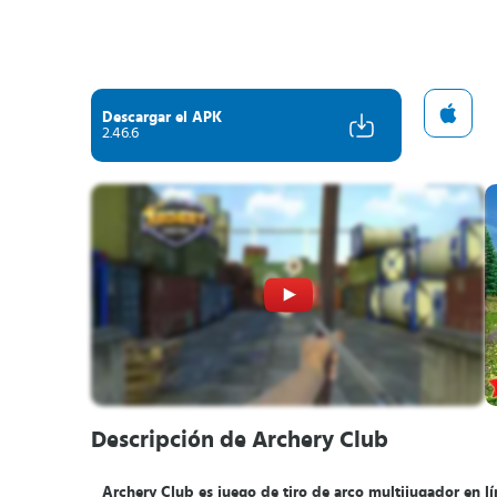
Descargar el APK
2.46.6
Descripción de Archery Club
Archery Club es juego de tiro de arco multijugador en lí