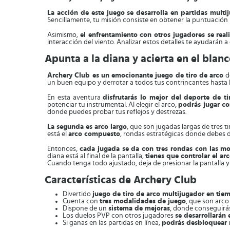
La acción de este juego se desarrolla en partidas mult
Sencillamente, tu misión consiste en obtener la puntuación m
Asimismo,
el enfrentamiento con otros jugadores se real
interacción del viento. Analizar estos detalles te ayudarán a
Apunta a la diana y acierta en el blan
Archery Club es un emocionante juego de tiro de arco
do
un buen equipo y derrotar a todos tus contrincantes hasta ll
En esta aventura
disfrutarás lo mejor del deporte de ti
potenciar tu instrumental. Al elegir el arco,
podrás jugar co
donde puedes probar tus reflejos y destrezas.
La segunda es arco largo
, que son jugadas largas de tres 
está el
arco compuesto
, rondas estratégicas donde debes d
Entonces,
cada jugada se da con tres rondas con las mo
diana está al final de la pantalla,
tienes que controlar el ar
Cuando tenga todo ajustado, deja de presionar la pantalla y la
Características de Archery Club
Divertido
juego de tiro de arco multijugador en tie
Cuenta con
tres modalidades de juego
, que son arco
Dispone de un
sistema de mejoras
, donde conseguirás
Los duelos PVP con otros jugadores
se desarrollarán 
Si ganas en las partidas en línea,
podrás desbloquear 