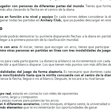
ijugador con personas de diferentes partes del mundo
. Tienes que form
ás alta clavando la flecha en el centro de la diana.
iza en función a tu nivel y equipo
. En cada torneo debes considerar la dis
 ganar todas las partidas en
Archery Club,
que ya puedes descargar en este 
co
nde podrás demostrar tu puntería disparando flechas a la diana en partida
egar a la primera posición de la clasificación mundial.
ro con arco
. Al iniciar, tienes que escoger un arco, tienes que particip
ntra otras personas en partidas en línea con tres modalidades de juego
tiros para cada participante. La distancia al blanco se incrementará con cad
ecidir a qué blanco disparar. Los que tienen más puntos son más difíciles d
dalidades del juego de forma aleatoria.
Es necesario que domines cada m
co movilizándolo hasta que la mirilla concuerde con el centro de la dia
nza la flecha, llegue o no al blanco. Después, le tocará a tu rival lanzar.
mpo real
, estarás en contacto con miles de oponentes.
 corto, largo y compuesto.
 piezas nuevas para potenciar los arcos.
en 4 diferentes escenarios
, como bosques, el lejano oeste, la universidad o
más elementos
que te incrementarán tus oportunidades de ganar