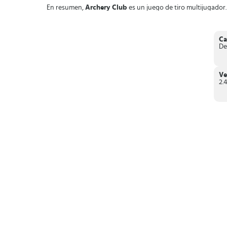
En resumen,
Archery Club
es un juego de tiro multijugador
Ca
De
Ve
2.4