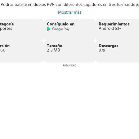
. Podrás batirte en duelos PVP con diferentes jugadores en tres formas de j
Mostrar más
tegoría
Consíguelo en
Requerimientos
portes
Android 5.1+
rsión
Tamaño
Descargas
6.6
213 MB
879
PUBLICIDAD