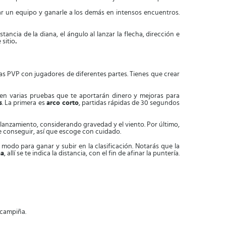
ar un equipo y ganarle a los demás en intensos encuentros.
tancia de la diana, el ángulo al lanzar la flecha, dirección e
sitio
.
s PVP con jugadores de diferentes partes. Tienes que crear
ar en varias pruebas que te aportarán dinero y mejoras para
s
. La primera es
arco corto
, partidas rápidas de 30 segundos
a lanzamiento, considerando gravedad y el viento. Por último,
e conseguir, así que escoge con cuidado.
odo para ganar y subir en la clasificación. Notarás que la
na
, allí se te indica la distancia, con el fin de afinar la puntería.
 campiña.