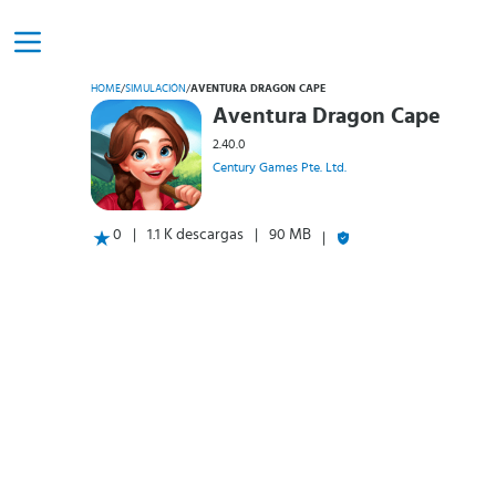
HOME
/
SIMULACIÓN
/
AVENTURA DRAGON CAPE
Aventura Dragon Cape
2.40.0
Century Games Pte. Ltd.
0
1.1 K descargas
90 MB