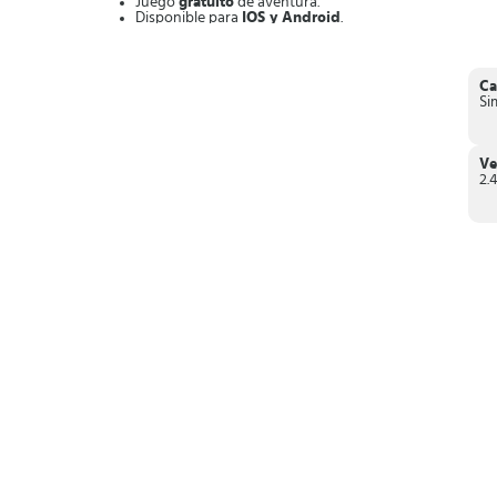
Juego
gratuito
de aventura.
Disponible para
IOS y Android
.
Contiene
anuncios y compras
dentro de la App.
Gráficos
animados y atractivos
.
Dinámica de juego
divertida y adictiva
.
Explora
lugares nuevos
todos los días.
Ca
Encuentra
increíbles dragones
y pasa de nivel.
Si
Combina dragones
de un mismo nivel y alcanza nivele
En conclusión, si te decides a descargar
Aventura Dragon
fantásticos.
Ve
2.