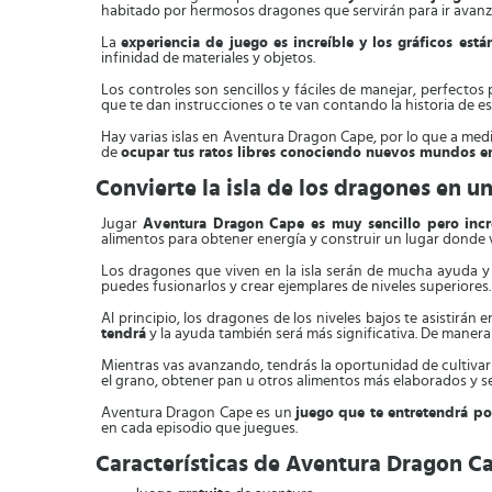
habitado por hermosos dragones que servirán para ir avanza
La
experiencia de juego es increíble y los gráficos est
infinidad de materiales y objetos.
Los controles son sencillos y fáciles de manejar, perfectos
que te dan instrucciones o te van contando la historia de e
Hay varias islas en Aventura Dragon Cape, por lo que a medi
de
ocupar tus ratos libres conociendo nuevos mundos e
Convierte la isla de los dragones en 
Jugar
Aventura Dragon Cape es muy sencillo pero incr
alimentos para obtener energía y construir un lugar donde v
Los dragones que viven en la isla serán de mucha ayuda 
puedes fusionarlos y crear ejemplares de niveles superiores.
Al principio, los dragones de los niveles bajos te asistirán
tendrá
y la ayuda también será más significativa. De manera
Mientras vas avanzando, tendrás la oportunidad de cultivar 
el grano, obtener pan u otros alimentos más elaborados y se
Aventura Dragon Cape es un
juego que te entretendrá po
en cada episodio que juegues.
Características de Aventura Dragon C