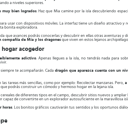
ndo a niveles superiores.
án muy bien logrados
. Haz que Mia camine por la isla descubriendo espac
 para usar con dispositivos móviles. La interfaz tiene un diseño atractivo y
sta bonita exploradora.
da que avances podrás conocerlas y descubrir en ellas otras aventuras y di
n compañía de Mia y los dragones
que viven en estos lejanos archipiélago
un hogar acogedor
eíblemente adictivo
. Apenas llegues a la isla, no tendrás nada para sob
ivir.
y siempre te acompañarán. Cada
dragón que aparezca cuenta con un niv
 en las tareas más sencillas, como por ejemplo: Recolectar manzanas. Pero,
a
 que podrás construir un cómodo y hermoso hogar en la lejana isla.
cereales de diferentes tipos en el campo, descubrir sitios nuevos y ampliar 
r capaz de convertirte en un explorador autosuficiente en la maravillosa is
r horas
. Los bonitos gráficos cautivarán tus sentidos y los oportunos di
ape