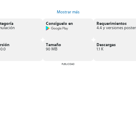
Mostrar más
tegoría
Consíguelo en
Requerimientos
mulación
s superiores rápidamente.
 Cape,
estarás pegado a la pantalla de tu móvil por horas. Podrás
disfruta
rsión
Tamaño
Descargas
40.0
90 MB
1.1 K
PUBLICIDAD