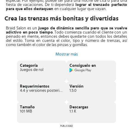
especial. Por ejemplo, puede ser para una noche de cita o para una
fiesta de vacaciones. De ti dependerá
lograr el trenzado perfecto
para que ellos destaquen
en cualquier lugar que vayan.
Crea las trenzas más bonitas y divertidas
Braid Salon es un
juego de dinámica sencilla pero que se vuelve
adictivo en poco tiempo
. Todo comienza cuando el cliente con un
peinado en mente, entonces debes quedarte con todos los detalles
del estilo. Toma en cuenta el color, tipo y número de trenzas, así
como también el color de las pinzas y gomillas.
En primer lugar
debes teñir el cabello
, si el cliente lo solicitó.
Mostrar más
Tendrás que deslizar el dedo sobre la pantalla hasta que lo pintes
por completo. Después
divide el pelo en secciones
, de acuerdo al
Categoría
Consíguelo en
número de trenzas que harás. Esto es tan sencillo como presionar el
Juegos de rol
botón adecuado y mover los dedos de lado a lado.
Finalmente,
colocas las coletas, pinzas y otras decoraciones
. Para
ello, pulsa la pantalla en momento exacto. Una vez terminada tu
Requerimientos
Versión
creación, verás los puntos obtenidos. El juego toma en cuenta
4.4 y versiones posteriores
1.5.0
aspectos como el estilo, decoración y habilidad del estilista.
¡Prepárate para hacer el mejor peinado de trenzas! Pueden ser
trenzas francesas, cola de caballo trenzada, trenzas de caja, entre
Tamaño
Descargas
otras. Solo mueve los dedos y modifica la apariencia. Mientras tanto,
101 MB
1.1 K
diviértete observando la transformación del cabello
. La
animación y herramientas inteligentes te seducirán rápidamente.
Características de Braid Salon
PUBLICIDAD