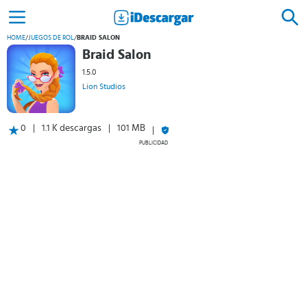
HOME
/
JUEGOS DE ROL
/
BRAID SALON
Braid Salon
1.5.0
Lion Studios
0
1.1 K descargas
101 MB
PUBLICIDAD