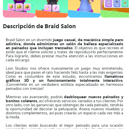
Descripción de Braid Salon
Braid Salon en un divertido
juego casual, de mecánica simple pero
adictiva, donde administras un salón de belleza especializado
en peinados que incluyen trenzados
. El objetivo es que recrees el
estilo que el cliente solicite y trates de reproducirlo perfectamente.
Para lograrlo, debes prestar mucha atención a las instrucciones en
cada encargo.
Lion Studios nos ofrece nuevamente un juego muy entretenido,
ideal para que pases el rato haciendo feliz hasta a las más exigentes.
Como es costumbre de este estudio, encontramos
llamativos
gráficos 3D y un funcionamiento totalmente interactivo
.
¡Conviértete en un verdadero estilista especializado en hermosos
peinados con trenzas!
Mientras vas avanzando, podrás
desbloquear nuevos peinados y
bonitos coleteros
, así ofrecerás servicios variados a tus clientes. Por
otro lado, con las ganancias que obtengas de cada peinado, tendrás
la oportunidad de decorar la peluquería. Anexa nuevos muebles y
distintos complementos, así pues crearás un espacio cada vez más a
la moda.
Los clientes están buscando el mejor peinado para una ocasión