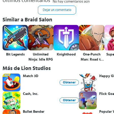
Últimos comentarios
No hay comentarios aún
Dejar un comentario
Similar a Braid Salon
Bit Legends
Unlimited
Knighthood
One-Punch
Super
Ninja: Idle RPG
Man: Road to
Hero
Más de Lion Studios
Match 3D
Happy Gl
Obtener
Cash, Inc.
Flick Goa
Obtener
Bullet Bender
Popular 