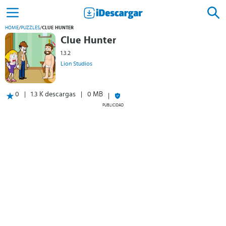
HOME
/
PUZZLES
/
CLUE HUNTER
Clue Hunter
1.3.2
Lion Studios
0
1.3 K descargas
0 MB
PUBLICIDAD