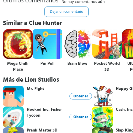
Últimos comentarios
No hay comentarios aún
Dejar un comentario
Similar a Clue Hunter
Mega Chilli
Pin Pull
Brain Blow
Pocket World
Ult
Place
3D
P
Más de Lion Studios
Mr. Fight
Happy Gl
Obtener
Hooked Inc: Fisher
Cash, Inc
Tycoon
Obtener
Prank Master 3D
Slap Kin