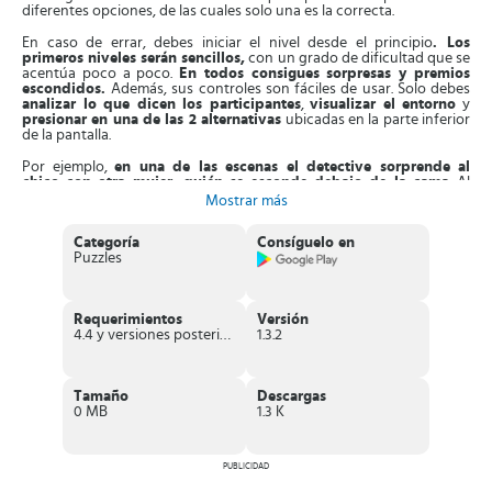
diferentes opciones, de las cuales solo una es la correcta.
En caso de errar, debes iniciar el nivel desde el principio
. Los
primeros niveles serán sencillos,
con un grado de dificultad que se
acentúa poco a poco.
En todos consigues sorpresas y premios
escondidos.
Además, sus controles son fáciles de usar. Solo debes
analizar lo que dicen los participantes
,
visualizar el entorno
y
presionar en una de las 2 alternativas
ubicadas en la parte inferior
de la pantalla.
Por ejemplo,
en una de las escenas el detective sorprende al
chico con otra mujer, quién se esconde debajo de la cama
. Al
entrar en la habitación, analízala para responder a una de las
Mostrar más
opciones, para revelar la mentira del chico. Las respuestas
incorrectas le causan molestias a tu cliente.
Categoría
Consíguelo en
Puzzles
Una vez que aciertas,
obtienes recompensas y la opción de
activar nuevos atuendos para personalizar el estilo del
protagonista
. No obstante, en caso de quedarte estancado, puedes
solicitar la ayuda de amigos y familiares. Estos te ayudarán a resolver
Requerimientos
Versión
los casos más alocados que hay.
4.4 y versiones posteriores
1.3.2
Aparte de esto,
en otros niveles debes resolver crímenes
peligrosos, cómo robos y asesinatos
. Debes estar al atento, ya que
el criminal te colocará trampas para que no des con las pistas que
Tamaño
Descargas
prueban su culpabilidad.
Estas partidas se dan en espacios
0 MB
1.3 K
oscuros,
lo que aumenta la adrenalina.
Características de Clue Hunter
PUBLICIDAD
Jugabilidad adictiva en todos los casos
.