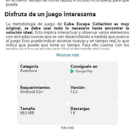
en el menor tiempo de forma rápida, e incluso incompleta, para que
pueda
Disfruta de un juego interesante
La metodología de juego de
Cube Escape Collection es muy
original, se debe usar todo lo necesario hasta encontrar la
solución ideal.
Esto implica interactuar y observar varios elementos
con entradas nuevas que se van desarrollando a medida que avance
el juego. Esto puede indicar escenas nuevas y en tiempo real, lo que
indica que puede que tome su tiempo. Para ello cuenta con los
medios que hacen mucho más fácil el desarrollo del juego.
Mostrar más
La estructura en que se desarrolla Cube Escape Collection tiene un
estilo de cómic ya que
cada uno de sus niveles está presentado en
páginas con historias individuales
Categoría
Consíguelo en
, el jugador debe descubrir el
misterio contenido en cada episodio, que salen de forma gradual y
Aventura
con el objetivo de sorprender al jugador.
En cuanto a
su configuración facilita que el jugador pueda
Requerimientos
Versión
moverse entre un nivel y otro de manera que pueda conocer con
Android 5.0+
1.3.2
exactitud las tramas
por la conveniencia de la simultaneidad. El
juego en ciertos momentos se torna un poco complejo de
comprender para el jugador, por el sistema de historias, lo que
genera mayor expectativa y curiosidad. Para evitar que el jugador se
Tamaño
Descargas
atasque se le otorgan pistas a las que puede acudir para seguir
99.5 MB
1 K
explorando cada capítulo.
Características de Cube Escape Collection
PUBLICIDAD
Es un juego con
temática original
de rompecabezas.