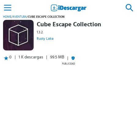
HOME
/
AVENTURA
/
CUBE ESCAPE COLLECTION
Cube Escape Collection
1.3.2
Rusty Lake
0
1 K descargas
99.5 MB
PUBLICIDAD