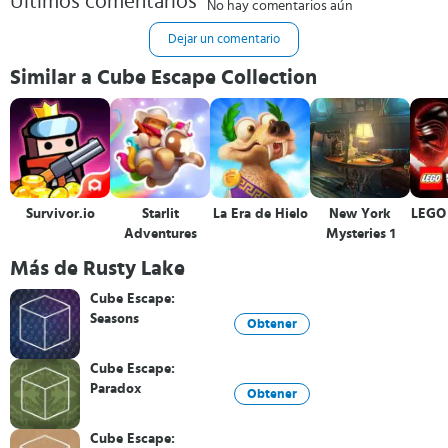
Últimos comentarios
No hay comentarios aún
Dejar un comentario
Similar a Cube Escape Collection
Survivor.io
Starlit
La Era de Hielo
New York
LEGO 
Adventures
Mysteries 1
Más de Rusty Lake
Cube Escape:
Seasons
Obtener
Cube Escape:
Paradox
Obtener
Cube Escape: