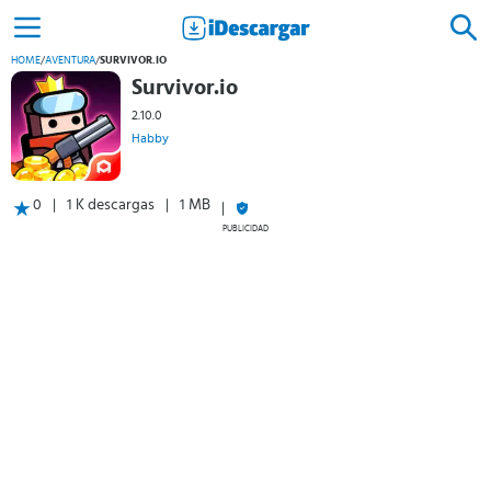
HOME
/
AVENTURA
/
SURVIVOR.IO
Survivor.io
2.10.0
Habby
0
1 K descargas
1 MB
PUBLICIDAD