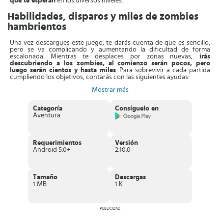
que te esperan
en los diversos niveles.
Habilidades, disparos y miles de zombies
hambrientos
Una vez descargues este juego, te darás cuenta de que es sencillo,
pero se va complicando y aumentando la dificultad de forma
escalonada. Mientras te desplaces por zonas nuevas,
irás
descubriendo a los zombies, al comienzo serán pocos, pero
luego serán cientos y hasta miles
. Para sobrevivir a cada partida
cumpliendo los objetivos, contarás con las siguientes ayudas:
Mostrar más
Control:
Contarás con un único botón, el cual te permitirá
desplazarte a lo largo del mapa con facilidad. Debes tener en cuenta
que en Survivor.io las armas se disparan de manera automática. Así
Categoría
Consíguelo en
que tu labor es proteger tu punto ciego mientras tus armas disparan
Aventura
sus ráfagas y eliminan a los zombies.
Zombies:
Como en todo juego de este mismo estilo, hay enemigos
de diferentes clases, algunos causan mayor daño y otros son más
Requerimientos
Versión
difíciles de eliminar. Mientras juegues podrás observar que los
Android 5.0+
2.10.0
zombies van desde los más simples, hasta otros más veloces,
finalmente están los jefes que suponen un gran reto.
Habilidades:
En este juego ambientado en el apocalipsis, tendrás
Tamaño
Descargas
varias ranuras, tanto para colocar armas como habilidades. Estas
1 MB
1 K
servirán para que tengas combinaciones infinitas de ataque y
defensa, empleando diversos mecanismos de combate. Mientras
más gemas tengas, mejores armas puedes adquirir.
PUBLICIDAD
Características de Survivor.io