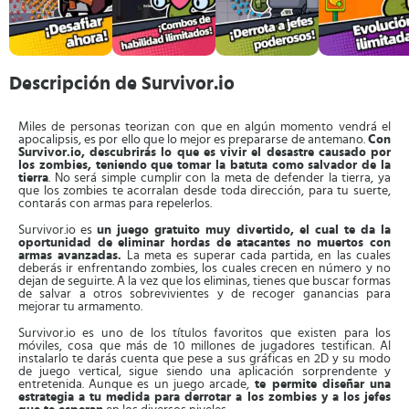
Descripción de Survivor.io
Miles de personas teorizan con que en algún momento vendrá el
apocalipsis, es por ello que lo mejor es prepararse de antemano.
Con
Survivor.io, descubrirás lo que es vivir el desastre causado por
los zombies, teniendo que tomar la batuta como salvador de la
tierra
. No será simple cumplir con la meta de defender la tierra, ya
que los zombies te acorralan desde toda dirección, para tu suerte,
contarás con armas para repelerlos.
Survivor.io es
un juego gratuito muy divertido, el cual te da la
oportunidad de eliminar hordas de atacantes no muertos con
armas avanzadas.
La meta es superar cada partida, en las cuales
deberás ir enfrentando zombies, los cuales crecen en número y no
dejan de seguirte. A la vez que los eliminas, tienes que buscar formas
de salvar a otros sobrevivientes y de recoger ganancias para
mejorar tu armamento.
Survivor.io es uno de los títulos favoritos que existen para los
móviles, cosa que más de 10 millones de jugadores testifican. Al
instalarlo te darás cuenta que pese a sus gráficas en 2D y su modo
de juego vertical, sigue siendo una aplicación sorprendente y
entretenida. Aunque es un juego arcade,
te permite diseñar una
estrategia a tu medida para derrotar a los zombies y a los jefes