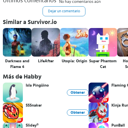
Últimos comentarios
No hay comentarios aún
Dejar un comentario
Similar a Survivor.io
Darkness and
LifeAfter
Utopia: Origin
Super Phantom
Ho
Flame 4
Cat
S
De
Más de Habby
Isla Pingüino
Flaming 
Obtener
SSSnaker
Kinja Ru
Obtener
Slidey®
PunBall