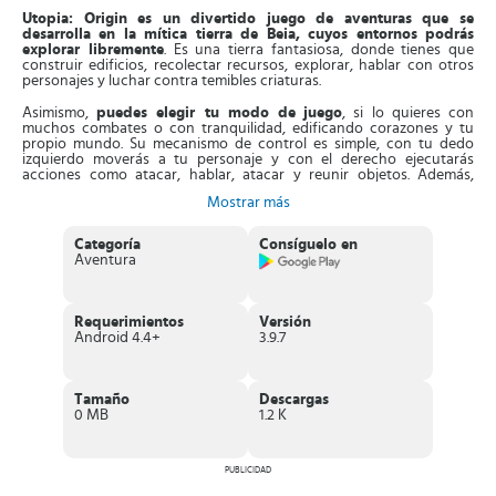
Utopia: Origin es un divertido juego de aventuras que se
desarrolla en la mítica tierra de Beia, cuyos entornos podrás
explorar libremente
. Es una tierra fantasiosa, donde tienes que
construir edificios, recolectar recursos, explorar, hablar con otros
personajes y luchar contra temibles criaturas.
Asimismo,
puedes elegir tu modo de
juego
, si lo quieres con
muchos combates o con tranquilidad, edificando corazones y tu
propio mundo. Su mecanismo de control es simple, con tu dedo
izquierdo moverás a tu personaje y con el derecho ejecutarás
acciones como atacar, hablar, atacar y reunir objetos. Además,
puedes cambiar la perspectiva del juego en primera o tercera
Mostrar más
persona cuando lo desees.
Lo primero que debes hacer es crear tu personaje
. Cada jugador
Categoría
Consíguelo en
estará en la misma zona inicial, lugar seguro donde aprenderán a
Aventura
integrarse en este mundo. Allí, aprenderás a pelear, adquirir
herramientas de construcción y como viajar utilizando portales.
Después de diseñar tu personaje, estarás en otro lugar seguro, en
compañía de los demás jugadores nuevos. Desde allí, conocerás las
Requerimientos
Versión
normas básicas del juego, diseñar objetivos, combatir, edificar y
Android 4.4+
3.9.7
conocer al resto de jugadores.
También,
tu personaje tendrá la habilidad de caminar, correr,
teletransportarse, escalar, nadar, bucear,
montar diferentes
Tamaño
Descargas
criaturas, sean voladoras o no. Gracias a esto, podrás explorar el
0 MB
1.2 K
lugar como gustes, sean islas, bosques, montañas y desiertos,
donde puedes construir tus edificios como desees.
Características de Utopia: Origin
PUBLICIDAD