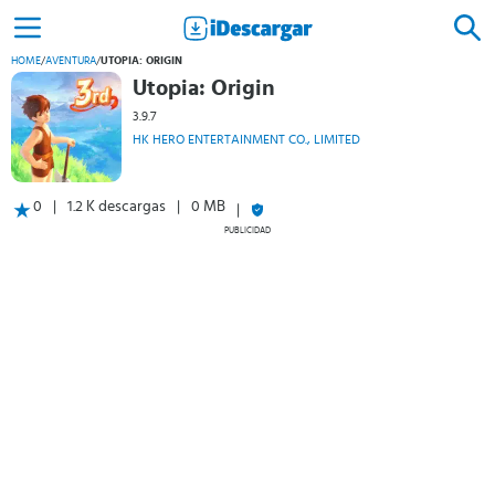
HOME
/
AVENTURA
/
UTOPIA: ORIGIN
Utopia: Origin
3.9.7
HK HERO ENTERTAINMENT CO., LIMITED
0
1.2 K descargas
0 MB
PUBLICIDAD