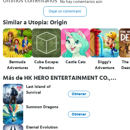
Últimos comentarios
No hay comentarios aún
Dejar un comentario
Similar a Utopia: Origin
Bermuda
Cube Escape:
Castle Cats
Diggy's
The
Adventures
Paradox
Adventure
Dead
Más de HK HERO ENTERTAINMENT CO.,
LIMITED
Last Island of
Survival
Obtener
Summon Dragons
Obtener
Eternal Evolution