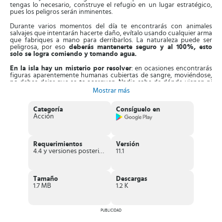
tengas lo necesario, construye el refugio en un lugar estratégico,
pues los peligros serán inminentes.
Durante varios momentos del día te encontrarás con animales
salvajes que intentarán hacerte daño, evítalo usando cualquier arma
que fabriques a mano para derribarlos. La naturaleza puede ser
peligrosa, por eso
deberás mantenerte seguro y al 100%, esto
solo se logra comiendo y tomando agua.
En la isla hay un misterio por resolver
: en ocasiones encontrarás
figuras aparentemente humanas cubiertas de sangre, moviéndose,
no debes dejar que se te acerquen. Nadie sabe de dónde vienen ni
cuánto tiempo llevan así.
Mostrar más
Hay un peligro adicional en Last Island of Survival, y son
los demás
Categoría
Consíguelo en
jugadores, ellos intentarán robar tus recursos que acumulaste
Acción
con esfuerzo
. ¡No dejes que lo hagan! Debes defenderte desde tu
fortaleza y usar tus armas y vehículos.
También tendrás que decidir cómo jugar, pues
tendrás la opción
Requerimientos
Versión
de formar bandos con distintos jugadores o andar por tu
4.4 y versiones posteriores
11.1
cuenta.
Tendrás que pensarlo bien pues esto puede llevarte a la
victoria o a la derrota, todo depende de ti.
Una vez hagas tu elección, no hay marcha atrás, deberás ir y atacar
Tamaño
Descargas
a los demás clanes con tu grupo o ocultarte solo.
Mientras más
1.7 MB
1.2 K
recursos y lugares seguros tengas mejor
. Finalmente, deberás
proteger tus fortalezas y armas del óxido y la descomposición, esto
puede volverse una ventaja o desventaja.
PUBLICIDAD
Características de Last Island of Survival