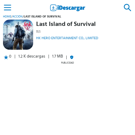
HOME
/
ACCIÓN
/
LAST ISLAND OF SURVIVAL
Last Island of Survival
11.1
HK HERO ENTERTAINMENT CO., LIMITED
0
1.2 K descargas
1.7 MB
PUBLICIDAD