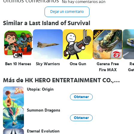
Últimos comentarios
No hay comentarios aún
Dejar un comentario
Similar a Last Island of Survival
Ben 10 Heroes
Sky Warriors
One Gun
Garena Free
Re
Fire MAX
Ge
Más de HK HERO ENTERTAINMENT CO.,
LIMITED
Utopia: Origin
Obtener
Summon Dragons
Obtener
Eternal Evolution