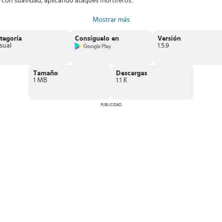
za con suavidad, aplicando ataques mortíferos.
ques Bullet Hell, controlarás a una peligrosa víbora armada y capaz de rod
Mostrar más
tegoría
Consíguelo en
Versión
sual
1.5.9
Tamaño
Descargas
1 MB
1.1 K
PUBLICIDAD