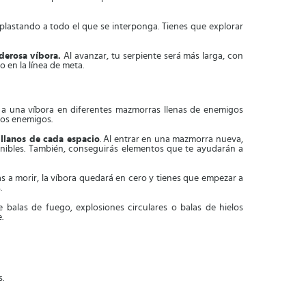
 aplastando a todo el que se interponga. Tienes que explorar
oderosa víbora.
Al avanzar, tu serpiente será más larga, con
 en la línea de meta.
r a una víbora en diferentes mazmorras llenas de enemigos
los enemigos.
illanos de cada espacio
. Al entrar en una mazmorra nueva,
ponibles. También, conseguirás elementos que te ayudarán a
gas a morir, la víbora quedará en cero y tienes que empezar a
.
e balas de fuego, explosiones circulares o balas de hielos
.
s.