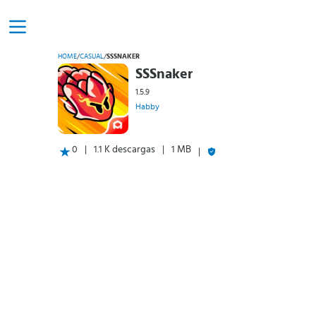
HOME
/
CASUAL
/
SSSNAKER
SSSnaker
1.5.9
Habby
0
1.1 K descargas
1 MB