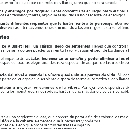
 terrorífica a acabar con miles de villanos, tarea que no será sencilla.
gros y enemigos por doquier
. Debes concentrarte en llegar hasta el final,
nta en tamaño y fuerza, algo que te ayudará a no caer ante los enemigos.
uirás diferentes serpientes que le harán frente a tu personaje, otra p
aker
vivirás intensas emociones, eliminando a los enemigos hasta ser el único
ntes
ke y Bullet Hell, un clásico juego de serpientes
. Tienes que controla
sin parar, algo que puedes usar en tu favor y causar el peor de los daños a 
el impacto de las balas,
incrementar tu tamaño y poder eliminar a los v
 espacios, podrás elegir una destreza especial de ataque, de las tres dis
acio del nivel o cuando la víbora queda sin sus puntos de vida.
Si lle
arte del cuerpo de la serpiente dispara de forma automática a los villanos
udarán a mejorar los cañones de la víbora
. Por ejemplo, dispondrás d
bar a los monstruos, si los rodeas, harás mucho más daño y serás invencible
ás a una serpiente sigilosa, que crecerá sin parar a fin de acabar a los malo
isión de la cabeza
, elementos que la hacen muy poderosa.
ones del juego que probarán tus destrezas e ingenio.