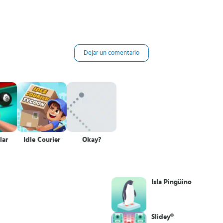
Dejar un comentario
lar
Idle Courier
Okay?
Isla Pingüino
Slidey®