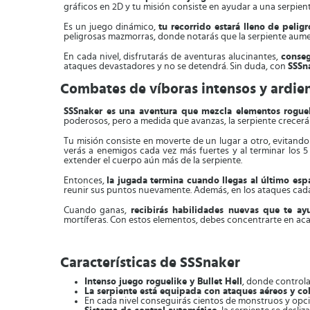
gráficos en 2D y tu misión consiste en ayudar a una serpiente
Es un juego dinámico,
tu recorrido estará lleno de peli
peligrosas mazmorras, donde notarás que la serpiente aume
En cada nivel, disfrutarás de aventuras alucinantes,
conseg
ataques devastadores y no se detendrá. Sin duda, con
SSSn
Combates de víboras intensos y ardie
SSSnaker es una aventura que mezcla elementos rogueli
poderosos, pero a medida que avanzas, la serpiente crecerá 
Tu misión consiste en moverte de un lugar a otro, evitando 
verás a enemigos cada vez más fuertes y al terminar los 5
extender el cuerpo aún más de la serpiente.
Entonces,
la jugada termina cuando llegas al último esp
reunir sus puntos nuevamente. Además, en los ataques cada p
Cuando ganas,
recibirás habilidades nuevas que te ay
mortíferas. Con estos elementos, debes concentrarte en aca
Características de SSSnaker
Intenso juego roguelike y Bullet Hell
, donde controlar
La serpiente está equipada con ataques aéreos y col
En cada nivel conseguirás cientos de monstruos y opci