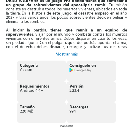
DEAD WARFARE es un juego FPS donde tienes que controlar a
un grupo de sobrevivientes del apocalipsis zombi
. Tu misión
consiste en destruir a todos los muertos vivientes, ubicados en toda
la tierra. En la historia de este juego, el desastre empezó en el año
2037 y tras varios años, los pocos sobrevivientes deciden pelear y
eliminar a los zombies.
Al iniciar la partida,
tienes que reunir a un equipo de
supervivientes
, viajar por el mundo y combatir contra los muertos
vivientes con diferentes armas. Debes disparar en cuanto los veas,
sin piedad alguna. Con el pulgar izquierdo, podrás apuntar el arma,
con el derecho debes disparar, recargar y utilizar tus destrezas
especiales como Rangers. Al presionar en los extremos de la
Mostrar más
pantalla, el personaje será más rápido y esquivará ataques.
Asimismo,
en las primeras partidas solo dispondrás de 2
Categoría
Consíguelo en
personajes diferentes, pero al avanzar podrás reclutar a otros
. El
Acción
juego tiene más de 20 protagonistas con diferentes destrezas, que
te darán ventaja en los combates. Es más, puedes apostar a 4
personajes máximo en una misión, si deseas personalizarlos,
presiona sobre su foto y cambia cualquier fase de su aspecto en
Requerimientos
Versión
tiempo real.
Android 4.4+
2.23.4
Aparte de esto, el juego
consta de gráficos de alta resolución
,
ambientado en un mundo desolado muy realista. Tendrás que
cumplir cientos de misiones, a fin de acabar al ejército de los no
Tamaño
Descargas
muertos.
220 MB
994
Características de DEAD WARFARE
PUBLICIDAD
Intenso
juego RPG multijugador en línea
, con toques de
disparos en primera persona, que se desarrolla en un mundo