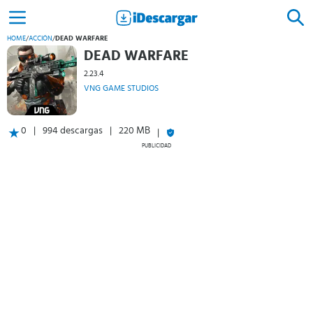
HOME
/
ACCIÓN
/
DEAD WARFARE
DEAD WARFARE
2.23.4
VNG GAME STUDIOS
0
994 descargas
220 MB
PUBLICIDAD