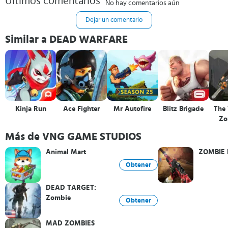
Últimos comentarios
No hay comentarios aún
Dejar un comentario
Similar a DEAD WARFARE
Kinja Run
Ace Fighter
Mr Autofire
Blitz Brigade
The
Zo
Más de VNG GAME STUDIOS
Animal Mart
ZOMBIE
Obtener
DEAD TARGET:
Zombie
Obtener
MAD ZOMBIES