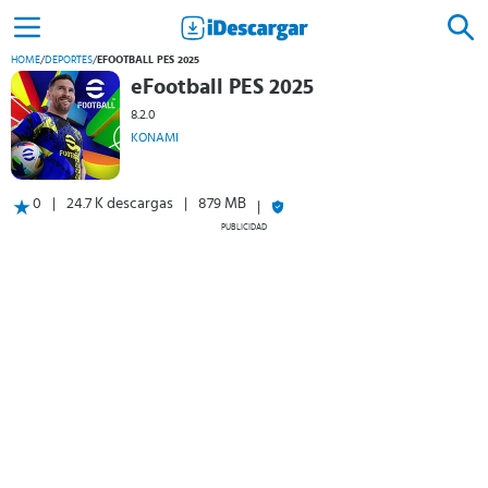
HOME
/
DEPORTES
/
EFOOTBALL PES 2025
eFootball PES 2025
8.2.0
KONAMI
0
24.7 K descargas
879 MB
PUBLICIDAD