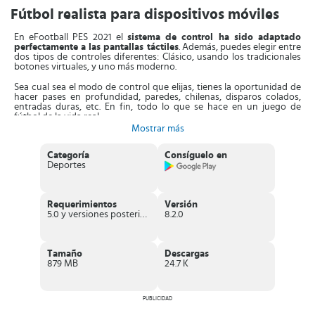
Fútbol realista para dispositivos móviles
En eFootball PES 2021 el
sistema de control ha sido adaptado
perfectamente a las pantallas táctiles
. Además, puedes elegir entre
dos tipos de controles diferentes: Clásico, usando los tradicionales
botones virtuales, y uno más moderno.
Sea cual sea el modo de control que elijas, tienes la oportunidad de
hacer pases en profundidad, paredes, chilenas, disparos colados,
entradas duras, etc. En fin, todo lo que se hace en un juego de
fútbol de la vida real.
Mostrar más
Por supuesto, el número de licencias es limitado en este PES 2021,
como sucede con otros simuladores. De manera que, puedes jugar
Categoría
Consíguelo en
con todos los jugadores reales de equipos como
Atlético de
Deportes
Madrid, FC Barcelona, la Juventus y el FC Bayern München
. Pero
no es posible hacerlo con los jugadores del Real Madrid o el Málaga
CF.
Requerimientos
Versión
En lo que respecta a modos de juego, este título se encuentra muy
5.0 y versiones posteriores
8.2.0
bien servido. Puedes jugar
torneos, ligas, partidos de exhibición y
desafíos en línea
. Incluso tienes la oportunidad de jugar contra un
amigo por conexión Bluetooth.
Tamaño
Descargas
En definitiva, si te animas a descargar eFootball PES 2021,
879 MB
24.7 K
descubrirás un
simulador de fútbol sobresaliente
. Tiene un
divertido sistema de juego, apartado gráfico muy bueno, y un buen
puñado de licencias oficiales.
PUBLICIDAD
Características de eFootball PES 2021