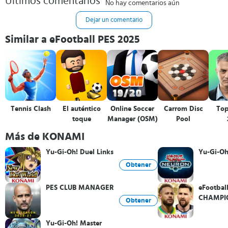
Últimos comentarios
No hay comentarios aún
Dejar un comentario
Similar a eFootball PES 2025
Tennis Clash
El auténtico
Online Soccer
Carrom Disc
Top
toque
Manager (OSM)
Pool
Más de KONAMI
Yu-Gi-Oh! Duel Links
Yu-Gi-Oh
Obtener
PES CLUB MANAGER
eFootbal
CHAMPI
Obtener
Yu-Gi-Oh! Master