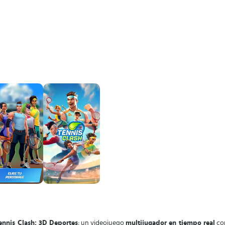
ennis Clash: 3D Deportes
; un videojuego
multijugador en tiempo real
con