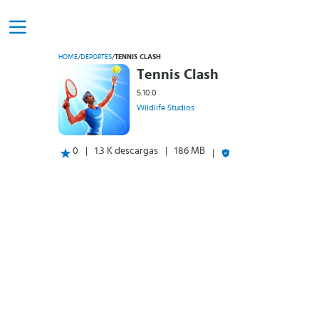
HOME
/
DEPORTES
/
TENNIS CLASH
Tennis Clash
5.10.0
Wildlife Studios
0
1.3 K descargas
186 MB