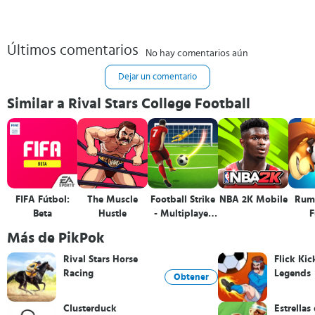
Últimos comentarios
No hay comentarios aún
Dejar un comentario
Similar a Rival Stars College Football
FIFA Fútbol:
The Muscle
Football Strike
NBA 2K Mobile
Rumb
Beta
Hustle
- Multiplayer
F
Soccer
Más de PikPok
Rival Stars Horse
Flick Kic
Racing
Legends
Obtener
Clusterduck
Estrellas