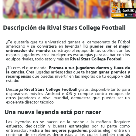
Descripción de Rival Stars College Football
¿Te gustaría que tu universidad ganara el campeonato de Fútbol
americano y se convirtiera en leyenda?
Tú
puedes ser el mejor
entrenador del mundo
, construye el equipo de tus sueños con los
mejores jugadores, crea inteligentes estrategias para acabar con los
equipos rivales; todo esto y más en
Rival Stars College Football
.
¡Tú eres el que manda!
Entrena a tus jugadores dentro y fuera de
la cancha
. Crea jugadas arriesgadas que te hagan
ganar premios y
recompensas
que puedas invertir en las mejoras de tu equipo y del
estadio.
Descarga
Rival Stars College Football
gratis, disponible tanto para
dispositivos móviles Android e iOS y compite contra equipos de
otros jugadores a nivel mundial, demuestra que puedes ser un
excelente director técnico.
Una nueva leyenda está por nacer
Las leyendas no se hacen de la noche a la mañana. Requiere
esfuerzo, dedicación y buenas estrategias por tu parte como
entrenador
. Ficha a los mejores jugadores
, podrás elegir entre un
centenar de excelentes deportistas a los cuales también podrás