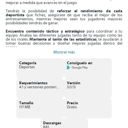
mejorar a medida que avances en el juego.
Tendrás la posibilidad de
reforzar el rendimiento de cada
deportista
que fiches, asegúrate de que reciba el mejor de los
entrenamientos, mientras mejores sean tus jugadores mayores
posibilidades tendrás de ganar.
Encuentra contenido táctico y estratégico
para coordinar a tu
equipo. Analiza las diferentes jugadas tanto de tu equipo como las
de los rivales.
Mantente al tanto de las estadísticas
, te ayudarán a
tomar buenas decisiones y diseñar mejores jugadas dentro del
campo.
Mostrar más
Cambia las jugadas en cada partido y en tiempo real;
analiza las
posibilidades que tienes de éxito
y de acuerdo a eso, diseña las
Categoría
Consíguelo en
estrategias. Disfruta de todos los momentos destacados y
Deportes
emocionantes de tu equipo.
Participa en torneos globales
contra equipos con el
modo
“Multijugador”
en tiempo real; mejora la puntuación de tu equipo y
Requerimientos
Versión
gana increíbles recompensas. El dinero que ganes lo puedes usar en
4.1 y versiones posteriores
3.0.13
fichajes de estrellas del fútbol americano y en mejoras en las
instalaciones de tu estadio.
Te permite hacer alianzas
con otros jugadores
para fortalecer tu
Tamaño
Precio
equipo, o por el contrario, puedes unirte a uno que tenga grandes
117 MB
Gratis
posibilidades de ganar el campeonato.
Demuestra que tienes la capacidad necesaria para dirigir un equipo,
ellos confían en ti y en tu liderazgo
. ¡No los defraudes!
Descargas
881