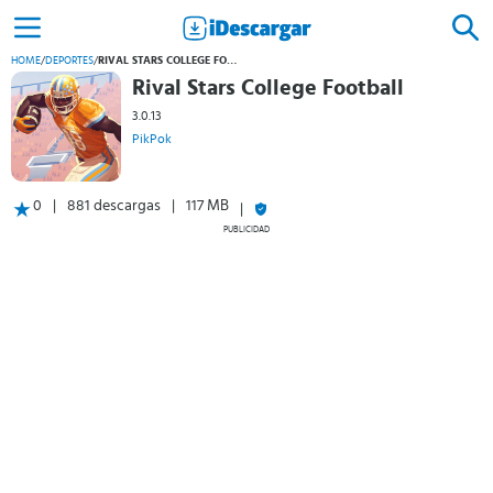
HOME
/
DEPORTES
/
RIVAL STARS COLLEGE FOOTBALL
Rival Stars College Football
3.0.13
PikPok
0
881 descargas
117 MB
PUBLICIDAD