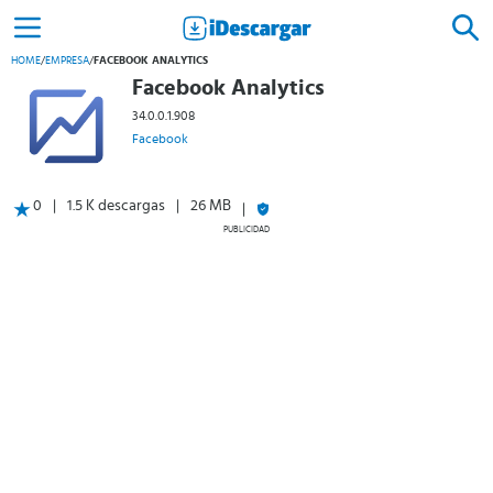
HOME
/
EMPRESA
/
FACEBOOK ANALYTICS
Facebook Analytics
34.0.0.1.908
Facebook
0
1.5 K descargas
26 MB
PUBLICIDAD