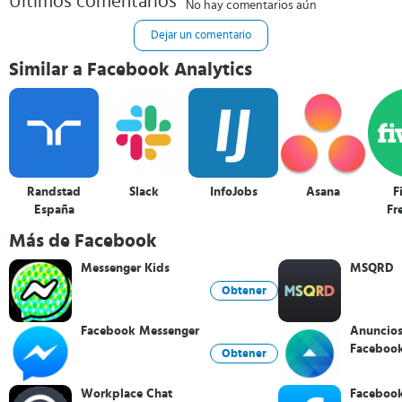
Últimos comentarios
No hay comentarios aún
Dejar un comentario
Similar a Facebook Analytics
Randstad
Slack
InfoJobs
Asana
F
España
Fr
Se
Más de Facebook
Messenger Kids
MSQRD
Obtener
Facebook Messenger
Anuncios
Faceboo
Obtener
Workplace Chat
Faceboo