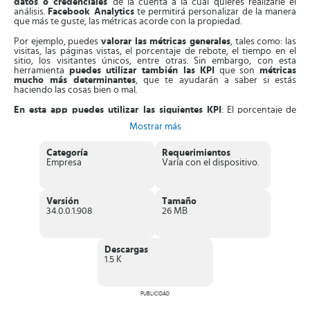
datos o credenciales
de la cuenta a la cual quieres realizarle el
análisis.
Facebook Analytics
te permitirá personalizar de la manera
que más te guste, las métricas acorde con la propiedad.
Por ejemplo, puedes
valorar las métricas generales
, tales como: las
visitas, las páginas vistas, el porcentaje de rebote, el tiempo en el
sitio, los visitantes únicos, entre otras. Sin embargo, con esta
herramienta
puedes utilizar también las KPI
que son
métricas
mucho más determinantes
, que te ayudarán a saber si estás
haciendo las cosas bien o mal.
En esta app puedes utilizar las siguientes KPI
: El porcentaje de
conversiones por fuente de tráfico, el valor promedio de orden, el
Mostrar más
porcentaje de rebote por dispositivo, las visitas recurrentes, tiempo
en el sitio por páginas de aterrizaje, entre muchas otras.
Categoría
Requerimientos
Adicionalmente, con esta app podrás
crear embudos, gráficos
Empresa
Varía con el dispositivo.
superpuestos
; además podrás
crear filtros
por segmentos de
actividad o demográficos.
Una de las funciones principales que te ofrece esta herramienta, es
Versión
Tamaño
que
te permite crear y personalizar una pantalla principal con
34.0.0.1.908
26 MB
todas las métricas que tú quieras
de acuerdo a tus necesidades.
Puedes agregar usuarios activos, retención, datos demográficos,
eventos, ingresos, entre otros.
Descargas
En resumen, tienes un
sinfín de ideas que puedes utilizar como
1.5 K
métricas y KPI
, para poder llevar todas tus estadísticas y estar al
pendiente de las decisiones que tienes que tomar con relación al
marketing de tus propiedades, para que se mantengan en los
primeros lugares.
PUBLICIDAD