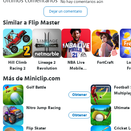
Últimos comentarios
No hay comentarios aún
Dejar un comentario
Similar a Flip Master
Hill Climb
Lineage 2
NBA Live
FortCraft
Lo
Racing 2
Revolution
Mobile
Fr
Baloncesto
Más de Miniclip.com
Golf Battle
Football 
Multipla
Obtener
Nitro Jump Racing
Ultimate 
Obtener
Flip Skater
Cricket 