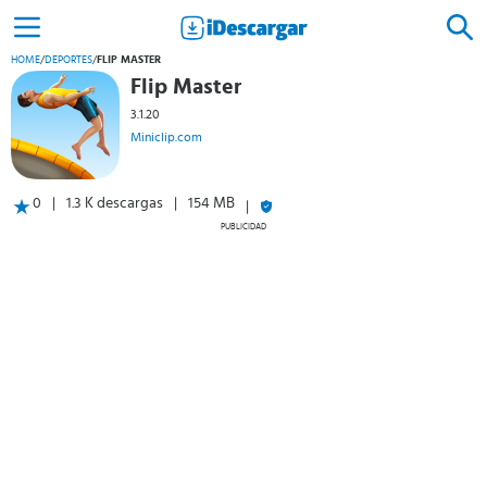
HOME
/
DEPORTES
/
FLIP MASTER
Flip Master
3.1.20
Miniclip.com
0
1.3 K descargas
154 MB
PUBLICIDAD