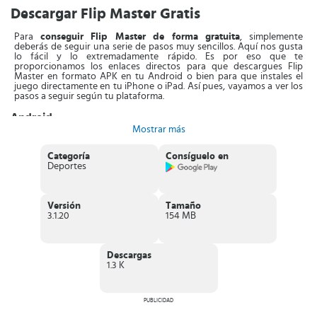
Descargar Flip Master Gratis
Para
conseguir Flip Master de forma gratuita
, simplemente
deberás de seguir una serie de pasos muy sencillos. Aquí nos gusta
lo fácil y lo extremadamente rápido. Es por eso que te
proporcionamos los enlaces directos para que descargues Flip
Master en formato APK en tu Android o bien para que instales el
juego directamente en tu iPhone o iPad. Así pues, vayamos a ver los
pasos a seguir según tu plataforma.
Android
Mostrar más
En el caso de que lo quieras en tu Android, deberás hacer lo
siguiente: haz clic en el botón "APK" que encontrarás en la parte
Categoría
Consíguelo en
superior de esta página. Acto seguido, se iniciará la descarga directa
Deportes
del archivo APK y en unos pocos segundos tendrás el archivo en tu
móvil o tablet Android. Así pues, simplemente haz clic sobre el
archivo en cuestión y selecciona la opción "Instalar".
Automáticamente se instalará en Android y podrás jugar unos
Versión
Tamaño
pocos segundos después.
3.1.20
154 MB
iPhone y iPad
Para
instalarlo en iPhone o iPad
, deberás de hacer clic en el botón
Descargas
"IOS" que encontrarás arriba. Serás dirigido a la App Store para
1.3 K
finalizar el proceso. Haz clic en obtener y automáticamente se
iniciará el proceso de instalación del juego en tu iPhone o iPad.
Características principales de Flip Master
PUBLICIDAD