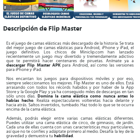
Descripción de Flip Master
Es el juego de camas elásticas más descargado de la historia. Se trata
del mejor juego de camas elásticas para Android, iPhone y iPad, el
juego definitivo. Los chicos de Miniclip.com han lanzado
recientemente un juego muy divertido y tremendamente adictivo
que te permitirá hacer centenares de piruetas. Anímate ya a
descargar Flip Master APK
para Android, así como las versiones
para iPhone y iPad.
Nos encantan los juegos para dispositivos móviles y por eso,
siempre seleccionamos los mejores. Flip Master es uno de ellos. Está
arrasando con todos los récords habidos y por haber de la App
Store y la Google Play y ya ha conseguido miles de descargas en tan
sólo unos días.
Domina la cama elástica como nunca antes lo
habías hecho
. Realiza espectaculares volteretas hacia delante y
hacia atrás. Saltos invertidos, tumbado. Haz todo lo que se te ocurra
encima de la cama elástica.
Además, podrás elegir entre varias camas elásticas diferentes.
Puedes utilizar una cama elástica de circo, de gimnasio, de jardín.
Cada una de ellas cuenta con unas características muy particulares,
así que no te confíes y adáptate primero al medio. Desafía la ley de la
gravedad y demuestra tu
habilidad
.