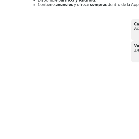
Disponible para
IOS y Android
.
Contiene
anuncios
y ofrece
compras
dentro de la App
Gráficos
bonitos y muy coloridos
.
Efectos visuales
increíbles.
Nuevas modalidades de juego
multijugador online
.
Arenas nuevas
con diseños increíbles.
Ca
Novedoso diseños
de armas.
Ac
Numerosos
En resumen,
tienes que descargar Fruit Ninja 2 para que 
como para recién llegados que buscan una aventura divertid
Ve
2.