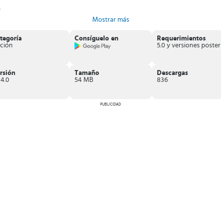
.
Mostrar más
tegoría
Consíguelo en
Requerimientos
ción
puedas disfrutar de las nuevas aventuras en línea
que este título tiene res
a y adictiva.
rsión
Tamaño
Descargas
44.0
54 MB
836
PUBLICIDAD