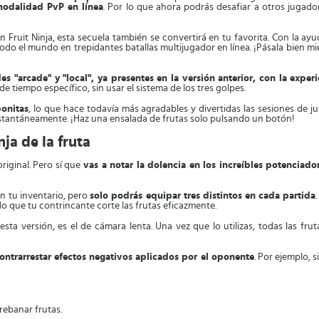
modalidad PvP en línea
. Por lo que ahora podrás desafiar a otros jugado
en Fruit Ninja, esta secuela también se convertirá en tu favorita. Con la ay
do el mundo en trepidantes batallas multijugador en línea. ¡Pásala bien mie
 "arcade" y "local", ya presentes en la versión anterior, con la experi
e tiempo específico, sin usar el sistema de los tres golpes.
onitas
, lo que hace todavía más agradables y divertidas las sesiones de j
stantáneamente. ¡Haz una ensalada de frutas solo pulsando un botón!
ja de la fruta
original. Pero sí que
vas a notar la dolencia en los increíbles potenciad
n tu inventario, pero
solo podrás equipar tres distintos en cada partida
o que tu contrincante corte las frutas eficazmente.
a versión, es el de cámara lenta. Una vez que lo utilizas, todas las frutas
ontrarrestar efectos negativos aplicados por el oponente
. Por ejemplo, 
rebanar frutas.