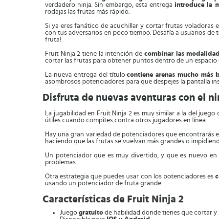
verdadero ninja. Sin embargo, esta entrega
introduce la 
rodajas las frutas más rápido.
Si ya eres fanático de acuchillar y cortar frutas voladoras 
con tus adversarios en poco tiempo. Desafía a usuarios de to
fruta!
Fruit Ninja 2 tiene la intención de
combinar las modalidades
cortar las frutas para obtener puntos dentro de un espacio d
La nueva entrega del título
contiene arenas mucho más b
asombrosos potenciadores para que despejes la pantalla in
Disfruta de nuevas aventuras con el nin
La jugabilidad en Fruit Ninja 2 es muy similar a la del juego 
útiles cuando compites contra otros jugadores en línea.
Hay una gran variedad de potenciadores que encontrarás e
haciendo que las frutas se vuelvan más grandes o impidiend
Un potenciador que es muy divertido, y que es nuevo en est
problemas.
Otra estrategia que puedes usar con los potenciadores es
c
usando un potenciador de fruta grande.
Características de Fruit Ninja 2
Juego
gratuito
de habilidad donde tienes que cortar y 