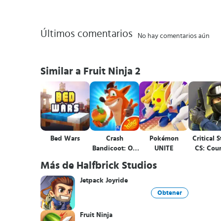
Últimos comentarios
No hay comentarios aún
Similar a Fruit Ninja 2
Bed Wars
Crash
Pokémon
Critical S
Bandicoot: On
UNITE
CS: Cou
the Run!
Terrorist 
Más de Halfbrick Studios
FPS
Jetpack Joyride
Obtener
Fruit Ninja