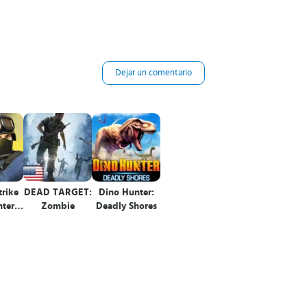
Dejar un comentario
trike
DEAD TARGET:
Dino Hunter:
nter
Zombie
Deadly Shores
Online