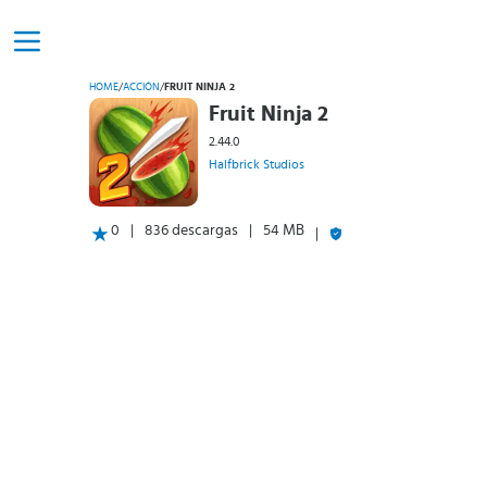
HOME
/
ACCIÓN
/
FRUIT NINJA 2
Fruit Ninja 2
2.44.0
Halfbrick Studios
0
836 descargas
54 MB