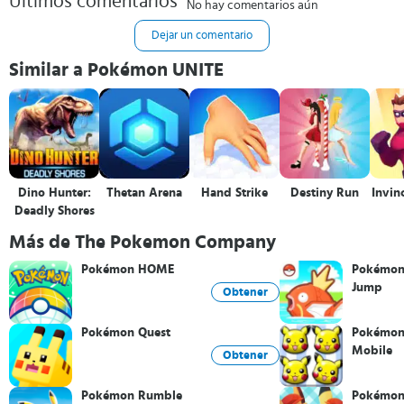
Últimos comentarios
No hay comentarios aún
Dejar un comentario
Similar a Pokémon UNITE
Dino Hunter:
Thetan Arena
Hand Strike
Destiny Run
Invin
Deadly Shores
Más de The Pokemon Company
Pokémon HOME
Pokémon
Jump
Obtener
Pokémon Quest
Pokémon 
Mobile
Obtener
Pokémon Rumble
Pokémon