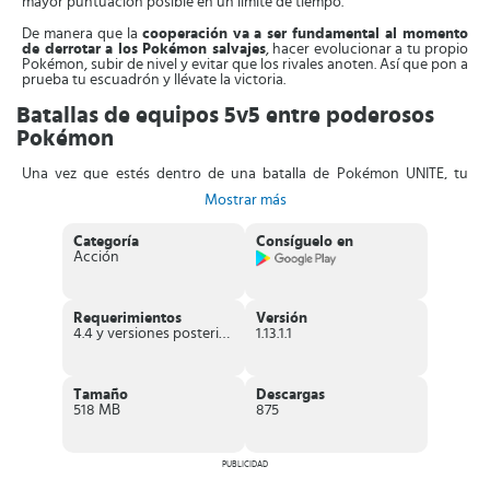
mayor puntuación posible en un límite de tiempo.
De manera que la
cooperación va a ser fundamental al momento
de derrotar a los Pokémon salvajes
, hacer evolucionar a tu propio
Pokémon, subir de nivel y evitar que los rivales anoten. Así que pon a
prueba tu escuadrón y llévate la victoria.
Batallas de equipos 5v5 entre poderosos
Pokémon
Una vez que estés dentro de una batalla de Pokémon UNITE, tu
equipo tiene que
luchar a fin de conquistar zonas protegidas por
Mostrar más
el equipo rival
. Eso sí, no debes abandonar nunca la defensa de tu
base si no quieres que los enemigos usurpen tu territorio.
Categoría
Consíguelo en
En la parte izquierda de la pantalla está un
joystick por medio del
Acción
cual puedes mover a los integrantes
de equipo en cualquier área
del espacio. Asimismo puedes usar los botones de acción que
permitan ejecutar los diferentes ataques y movimientos defensivos.
Requerimientos
Versión
Por otro lado, la forma de conquistar las bases contrarias es
4.4 y versiones posteriores
1.13.1.1
encestar las Pokéball recolectadas sobre los círculos
correspondientes.
Una vez que se llenen los medidores con el color
que nos corresponde, entonces estarás a un paso de conquistar el
territorio enemigo.
Tamaño
Descargas
518 MB
875
La dinámica del juego es muy adictiva, por lo que
irás
desbloqueando nuevos Pokémon que podrás poner a prueba en
la arena
. Cada personaje tiene atributos diferentes que servirán para
crear equipos de 5 componentes que sean realmente poderosos.
PUBLICIDAD