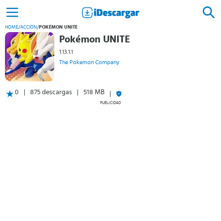
HOME
/
ACCIÓN
/
POKÉMON UNITE
Pokémon UNITE
1.13.1.1
The Pokemon Company
0
875 descargas
518 MB
PUBLICIDAD