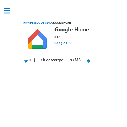
HOME
/
ESTILO DE VIDA
/
GOOGLE HOME
Google Home
3.19.1.3
Google LLC
0
3.3 K descargas
93 MB