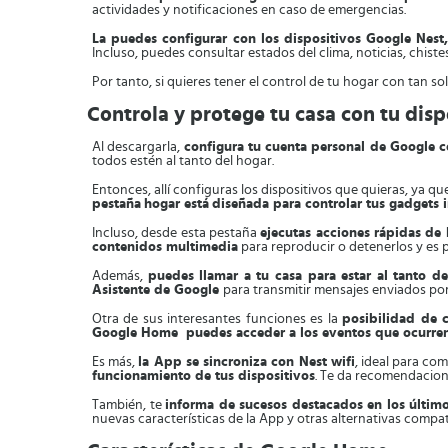
actividades y notificaciones en caso de emergencias.
La puedes configurar con los dispositivos Google Nes
Incluso, puedes consultar estados del clima, noticias, chist
Por tanto, si quieres tener el control de tu hogar con tan s
Controla y protege tu casa con tu disp
Al descargarla,
configura tu cuenta personal de Google co
todos estén al tanto del hogar.
Entonces, allí configuras los dispositivos que quieras, ya q
pestaña
hogar está
diseñada para controlar tus gadgets
Incluso, desde esta pestaña
ejecutas acciones rápidas de 
contenidos multimedia
para reproducir o detenerlos y es p
Además,
puedes llamar a tu casa para estar al tanto d
Asistente de Google
para transmitir mensajes enviados por
Otra de sus interesantes funciones es la
posibilidad de c
Google Home puedes acceder a los eventos que ocurren 
Es más,
la App se sincroniza con Nest wifi
, ideal para co
funcionamiento de tus dispositivos
. Te da recomendacion
También, te
informa de sucesos destacados en los último
nuevas características de la App y otras alternativas compat