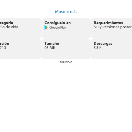
Mostrar más
del grupo familiar
.
ositivos
.
tegoría
Consíguelo en
Requerimientos
asa
tilo de vida
descarga Google Home
y estarás al tanto del mínimo detalle.
rsión
Tamaño
Descargas
9.1.3
93 MB
3.3 K
PUBLICIDAD