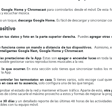
t, Google Home y Chromecast
para controlarlos desde el móvil. De esta f
es y escuchar música.
olo un toque,
descarga Google Home.
Es fácil de descargar y sincronizar con
ositivo
n tus datos y foto en la parte superior derecha.
Puedes
agregar otras
ue
funciona como un mando a distancia de tus dispositivos.
Asimismo, e
 inteligentes Google Nest, Google Home y Chromecast
.
las prestaciones de la App
. Estas son
apagar o encender luces
en toda la
osible gestionar varios reproductores musicales a la vez.
e lo que ocurren
. En esta sección solo tienes que sincronizar todos los
 la App.
ontrolar los termostatos en casa
. Si tienes varios, solo escoge cual qu
en casa en tu ausencia,
solo configura una de las que tengas.
mprobar el estado de la red y mantener el buen tráfico. Aparte de esto,
otra 
es de cómo sacarle el máximo provecho a estos y formas de mejorar la pro
s 30 días
y un detallado reporte de las últimas 48 horas de las actividade
ibles con tu equipo móvil.