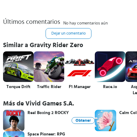
Últimos comentarios
No hay comentarios aún
Dejar un comentario
Similar a Gravity Rider Zero
Torque Drift
Traffic Rider
F1 Manager
Race.io
Asp
L
Más de Vivid Games S.A.
Real Boxing 2 ROCKY
Calm Col
Obtener
Space Pioneer: RPG