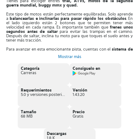
Tienes para escoger entres
trial, ATVs, motos de la segunda
guerra mundial, buggy mmx y quad.
Este tipo de motos están perfectamente equilibradas. Solo aprende
a
balancearlas e
inclinarlas para pasar rápido los obstáculos
. En
el lado izquierdo están 2 botones que te permiten tener más
velocidad en cada rampa. Es importante también que
frenes unos
segundos antes de saltar
para evitar las trampas en el camino.
Después de saltar, inclina tu moto para que toques el suelo antes y
tener más tracción.
Para avanzar en esta emocionante pista, cuentas con el
sistema de
carrera en solitario
, por medio de 5 maniobras en los controles de la
Mostrar más
moto, que puedes superar en tres etapas. Esto te permite pasar de
mundo, cargados de nuevos trucos y pistas ambientadas en el
espacio. A medida que progresas, la configuración de tu vehículo
Categoría
Consíguelo en
cambia para que sea más rápido.
Carreras
Es más, puedes
personalizar tu moto a tu gusto
. Si quieres, cambia
la pintura, mejora tu iluminación con luces de neón, afina los frenos,
puños y reemplaza las llantas por unas más resistentes.
Requerimientos
Versión
5.0 y versiones posteriores
1.43.20
Por otra parte,
puedes competir con otros jugadores en línea
, en
una
amplia variedad de
circuitos
. Los cuales son como montañas
rusas, donde debes dar giros y vueltas para pasarlos a todos. No
olvides recargar el tanque de gasolina en cada parada y conduce
Tamaño
Precio
rápido.
68 MB
Gratis
Concéntrate en los controles de tu moto,
supera todos los
obstáculos y no estrelles
. Cada nivel está cargado de retos
intensos, como rampas gigantes, láseres, picos y la gravedad. Todos
Descargas
tratando de entorpecer tu carrera. Pero mientras más profunda sea
1.8 K