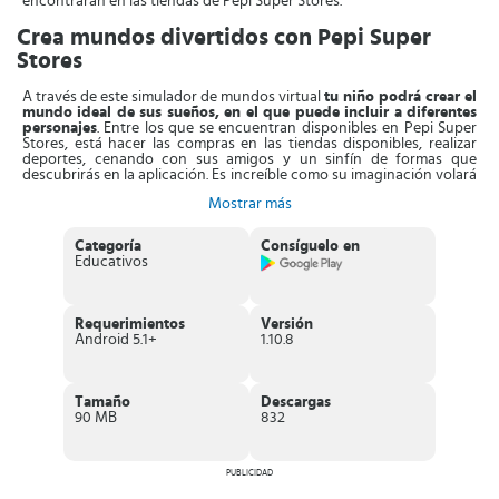
encontrarán en las tiendas de Pepi Super Stores.
Crea mundos divertidos con Pepi Super
Stores
A través de este simulador de mundos virtual
tu niño podrá crear el
mundo ideal de sus sueños, en el que puede incluir a diferentes
personajes
. Entre los que se encuentran disponibles en Pepi Super
Stores, está hacer las compras en las tiendas disponibles, realizar
deportes, cenando con sus amigos y un sinfín de formas que
descubrirás en la aplicación. Es increíble como su imaginación volará
al crear a sus propios personajes, como un cantante y realizar
Mostrar más
muchas canciones.
La
funcionalidad del juego es que el niño se divierta al máximo
Categoría
Consíguelo en
de una forma didáctica sin parecerle aburrido, todo lo
Educativos
contrario.
Es por ello que cada uno de los personajes le permitirá
interactuar, hacer bromas, esto es posible por los múltiples
mecanismos que están disponibles y que son muy sencillos de usar
para el niño. Lo mejor de todo es que el niño establecerá sus propias
Requerimientos
Versión
reglas de juego lo que hace que la aplicación sea mucho más
Android 5.1+
1.10.8
interesante e instructiva.
Características de Pepi Super Stores
Tamaño
Descargas
Es una
aplicación totalmente gratuita
.
90 MB
832
La
descarga está libre de virus
.
Ofrece
34 nuevos personajes
que el niño puede utilizar en cada
uno de sus mundos virtuales.
Le permite
cambiar de peinado y ropa
PUBLICIDAD
a los personajes.
Puede
crear la ropa de los personajes
con los gráficos