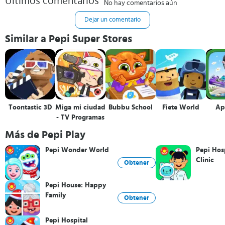
Últimos comentarios
No hay comentarios aún
Dejar un comentario
Similar a Pepi Super Stores
Toontastic 3D
Miga mi ciudad
Bubbu School
Fiete World
Ap
- TV Programas
Más de Pepi Play
Pepi Wonder World
Pepi Hosp
Clinic
Obtener
Pepi House: Happy
Family
Obtener
Pepi Hospital