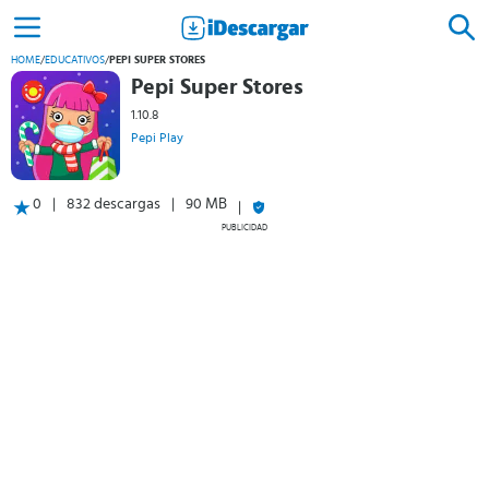
HOME
/
EDUCATIVOS
/
PEPI SUPER STORES
Pepi Super Stores
1.10.8
Pepi Play
0
832 descargas
90 MB
PUBLICIDAD