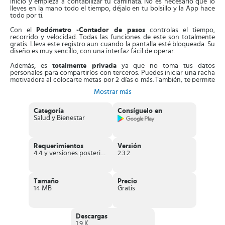
inicio y empieza a contabilizar tu caminata. No es necesario que lo
lleves en la mano todo el tiempo, déjalo en tu bolsillo y la App hace
todo por ti.
Con el
Podómetro -Contador de pasos
controlas el tiempo,
recorrido y velocidad. Todas las funciones de este son totalmente
gratis. Lleva este registro aun cuando la pantalla esté bloqueada. Su
diseño es muy sencillo, con una interfaz fácil de operar.
Además, es
totalmente privada
ya que no toma tus datos
personales para compartirlos con terceros. Puedes iniciar una racha
motivadora al colocarte metas por 2 días o más. También, te permite
detener y empezar el contador de pasos cuando prefieras para
Mostrar más
ahorrar batería. Es más, si quieres reiniciarlo y empieza desde cero.
Por otra parte, cuenta con la función
modo entrenamiento
Categoría
Consíguelo en
independiente
que puedes hacer en cualquier momento. Esta
Salud y Bienestar
función registra por separada el tiempo, la distancia, velocidad y
calorías quemadas durante ese periodo.
Adicionalmente, los informes de registro del
Podómetro -Contador
Requerimientos
Versión
de pasos
son fáciles de usar e interpretar,
su diseño se ajusta a
4.4 y versiones posteriores
2.3.2
toda clase de dispositivo
. Te muestra los resultados de tu actividad
física semanal o mensualmente. Puedes modificar la sensibilidad de
este, para que tome tus pasos con más precisión.
Tamaño
Precio
Características de Podómetro -Contador de
14 MB
Gratis
pasos
Requiere sistema operativo
Android 4.1 en adelante
.
Descargas
Su tamaño es de 8.2 MB.
1.9 K