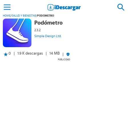
HOME
/
SALUD Y BIENESTAR
/
PODÓMETRO
Podómetro
2.3.2
Simple Design Ltd.
0
1.9 K descargas
14 MB
PUBLICIDAD