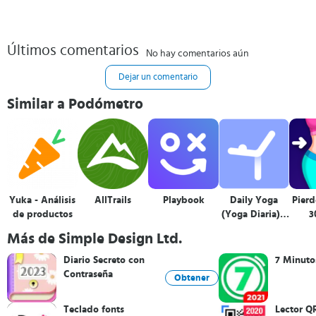
Últimos comentarios
No hay comentarios aún
Dejar un comentario
Similar a Podómetro
Yuka - Análisis
AllTrails
Playbook
Daily Yoga
Pierd
de productos
(Yoga Diaria) -
3
Yoga Fitness
Más de Simple Design Ltd.
App
Diario Secreto con
7 Minuto
Contraseña
Obtener
Teclado fonts
Lector Q