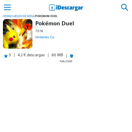
HOME
/
JUEGOS DE MESA
/
POKÉMON DUEL
Pokémon Duel
7.0.16
Nintendo Co.
5
4.2 K descargas
80 MB
PUBLICIDAD