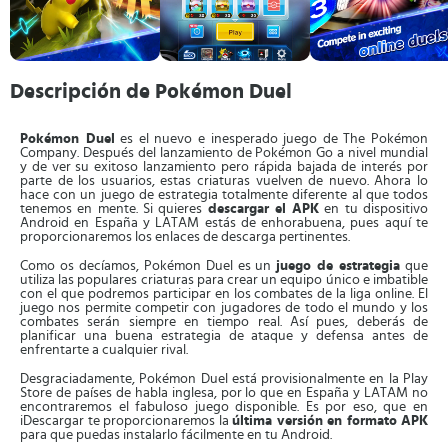
Descripción de Pokémon Duel
Pokémon Duel
es el nuevo e inesperado juego de The Pokémon
Company. Después del lanzamiento de Pokémon Go a nivel mundial
y de ver su exitoso lanzamiento pero rápida bajada de interés por
parte de los usuarios, estas criaturas vuelven de nuevo. Ahora lo
hace con un juego de estrategia totalmente diferente al que todos
tenemos en mente. Si quieres
descargar el APK
en tu dispositivo
Android en España y LATAM estás de enhorabuena, pues aquí te
proporcionaremos los enlaces de descarga pertinentes.
Como os decíamos, Pokémon Duel es un
juego de estrategia
que
utiliza las populares criaturas para crear un equipo único e imbatible
con el que podremos participar en los combates de la liga online. El
juego nos permite competir con jugadores de todo el mundo y los
combates serán siempre en tiempo real. Así pues, deberás de
planificar una buena estrategia de ataque y defensa antes de
enfrentarte a cualquier rival.
Desgraciadamente, Pokémon Duel está provisionalmente en la Play
Store de países de habla inglesa, por lo que en España y LATAM no
encontraremos el fabuloso juego disponible. Es por eso, que en
iDescargar te proporcionaremos la
última versión en formato APK
para que puedas instalarlo fácilmente en tu Android.