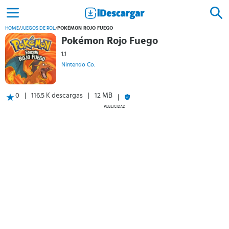
HOME
/
JUEGOS DE ROL
/
POKÉMON ROJO FUEGO
Pokémon Rojo Fuego
1.1
Nintendo Co.
0
116.5 K descargas
12 MB
PUBLICIDAD