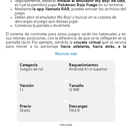
Seguidamente, deberás
instalar el emulador My Boy! de GBA
,
el cual te permitirá jugar
Pokémon Rojo Fuego
en tu terminal.
Mediante
la app llamada RAR
, puedes extraer los archivos del
juego.
Debes abrir el emulador My Boy! y buscar en la carpeta de
descargas el juego que deseas jugar.
Comienza la partida y diviértete.
El sistema de controles para estos juegos serán los habituales y en
sus mismas posiciones, con la diferencia de que se te reflejarán en la
pantalla táctil. Por ejemplo, tendrás la
cruceta virtual
que te servirá
para mover a tu personaje
hacia adelante, hacia atrás, a la
derecha y a la izquierda
.
Mostrar más
Verás el “
Botón A
” con la cual podrás confirmar opciones, chatear,
descubrir muchas cosas, leer textos, entre otras. Con el “
Botón B
”
Categoría
Requerimientos
tendrás la posibilidad de rechazar opciones, retroceder y salir de
Juegos de rol
Android 4.1 o superior
cualquier menú que hayas seleccionado.
Con el “
Botón Start
” podrás abrir el menú y buscar las opciones que
te ofrece el juego. El “
Botón Select
” te servirá para realizar cambios
Versión
Tamaño
de objetos y permitirte usar los que selecciones.
1.1
12 MB
Con los “
Botones L y R
” podrás acceder cuantas veces lo desees al
menú de ayuda. Comienza la aventura, escoge
a tu personaje entre
Squartle, Charmander o Bulbasaur
y comienza las batallas contra
Precio
Descargas
tus rivales.
Gratis
116.5 K
Mejora considerablemente las habilidades
de tu personaje tanto
en el gimnasio como en el laboratorio. Mientras utilices estas
habilidades mejor que tus rivales, podrás obtener experiencia y subir
PUBLICIDAD
de niveles hasta que logres ganar la partida.