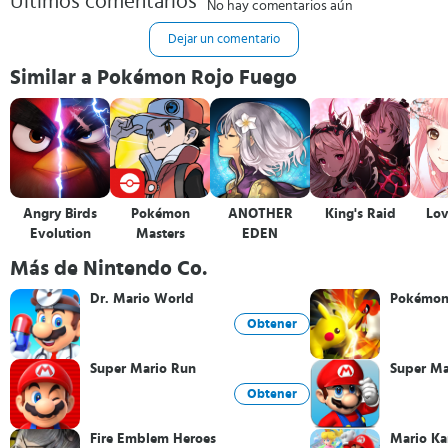
Últimos comentarios
No hay comentarios aún
Dejar un comentario
Similar a Pokémon Rojo Fuego
Angry Birds
Pokémon
ANOTHER
King's Raid
Lov
Evolution
Masters
EDEN
Más de Nintendo Co.
Dr. Mario World
Pokémon
Obtener
Super Mario Run
Super Ma
Obtener
Fire Emblem Heroes
Mario Ka