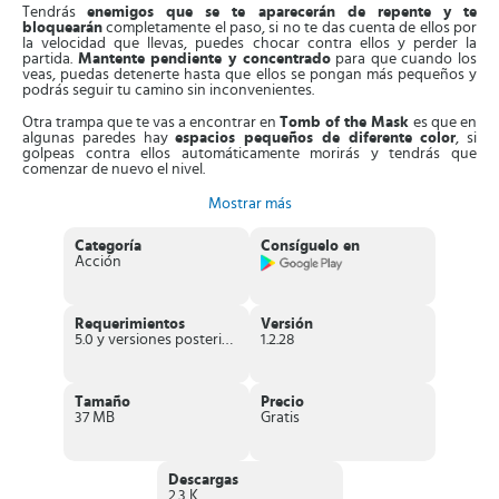
Tendrás
enemigos que se te aparecerán de repente y te
bloquearán
completamente el paso, si no te das cuenta de ellos por
la velocidad que llevas, puedes chocar contra ellos y perder la
partida.
Mantente pendiente y concentrado
para que cuando los
veas, puedas detenerte hasta que ellos se pongan más pequeños y
podrás seguir tu camino sin inconvenientes.
Otra trampa que te vas a encontrar en
Tomb of the Mask
es que en
algunas paredes hay
espacios pequeños de diferente color
, si
golpeas contra ellos automáticamente morirás y tendrás que
comenzar de nuevo el nivel.
Pero eso no es todo, mientras tú vas escalando esos laberintos y
Mostrar más
enfrentando a los enemigos y trampas; desde la parte inferior de la
pantalla
vendrá subiendo agua
de una manera rápida que
si te
Categoría
Consíguelo en
alcanza te ahogarás
y perderás la partida.
Acción
Aunque parezca que no tienes salida y que tarde o temprano tus
enemigos te alcanzarán, ¡No te rindas! mientras vayas recogiendo
moneda
irás acumulando puntos
que te pueden ayudar a
Requerimientos
Versión
conseguir nuevas vidas
o te pueden hacer revivir cuando lo
5.0 y versiones posteriores
1.2.28
necesites.
Características interesantes de Tomb of the
Mask
Tamaño
Precio
37 MB
Gratis
Posee un
sistema de control sencillo
: solamente tienes que
deslizar tu dedo de un lado a otro de la pantalla para hacer
mover a tu personaje.
Su diseño es minimalista
Descargas
, lo que significa que tiene justo los
elementos que necesita para ofrecer una excelente experiencia
2.3 K