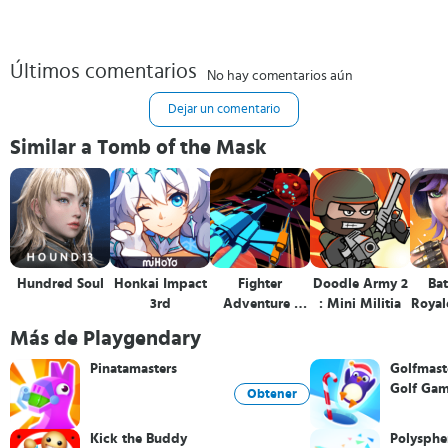
Últimos comentarios
No hay comentarios aún
Dejar un comentario
Similar a Tomb of the Mask
Hundred Soul
Honkai Impact
Fighter
Doodle Army 2
Bat
3rd
Adventure :
: Mini Militia
Royal
Fire Up
Más de Playgendary
Pinatamasters
Golfmast
Golf Ga
Obtener
Kick the Buddy
Polysphe