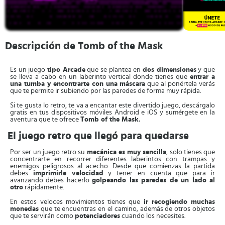
Descripción de Tomb of the Mask
Es un juego
tipo Arcade
que se plantea en
dos dimensiones
y que
se lleva a cabo en un laberinto vertical donde tienes que
entrar a
una tumba y encontrarte con una máscara
que al ponértela verás
que te permite ir subiendo por las paredes de forma muy rápida.
Si te gusta lo retro, te va a encantar este divertido juego, descárgalo
gratis en tus dispositivos móviles Android e iOS y sumérgete en la
aventura que te ofrece
Tomb of the Mask.
El juego retro que llegó para quedarse
Por ser un juego retro su
mecánica es muy sencilla
, solo tienes que
concentrarte en recorrer diferentes laberintos con trampas y
enemigos peligrosos al acecho. Desde que comienzas la partida
debes
imprimirle velocidad
y tener en cuenta que para ir
avanzando debes hacerlo
golpeando las paredes de un lado al
otro
rápidamente.
En estos veloces movimientos tienes que
ir recogiendo muchas
monedas
que te encuentras en el camino, además de otros objetos
que te servirán como
potenciadores
cuando los necesites.