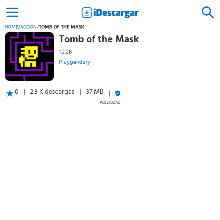
HOME
/
ACCIÓN
/
TOMB OF THE MASK
Tomb of the Mask
1.2.28
Playgendary
0
2.3 K descargas
37 MB
PUBLICIDAD