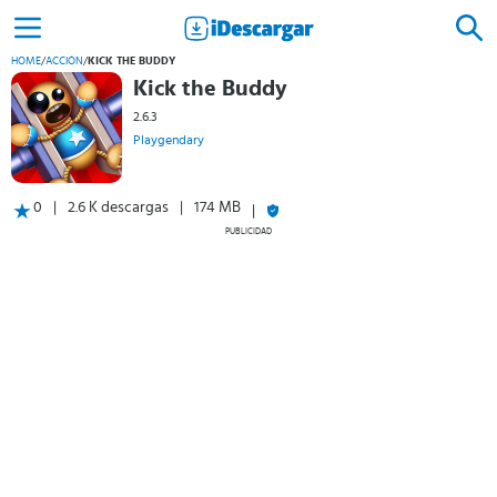
HOME
/
ACCIÓN
/
KICK THE BUDDY
Kick the Buddy
2.6.3
Playgendary
0
2.6 K descargas
174 MB
PUBLICIDAD