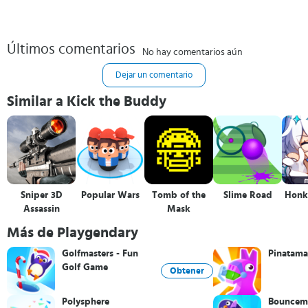
Últimos comentarios
No hay comentarios aún
Dejar un comentario
Similar a Kick the Buddy
Sniper 3D
Popular Wars
Tomb of the
Slime Road
Honk
Assassin
Mask
Más de Playgendary
Golfmasters - Fun
Pinatama
Golf Game
Obtener
Polysphere
Bouncema