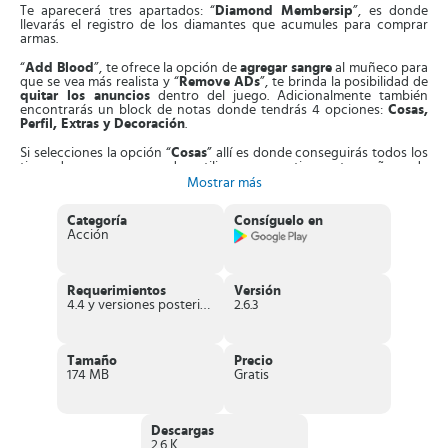
Te aparecerá tres apartados: “
Diamond Membersip
”, es donde
llevarás el registro de los diamantes que acumules para comprar
armas.
“
Add Blood
”, te ofrece la opción de
agregar sangre
al muñeco para
que se vea más realista y “
Remove ADs
”, te brinda la posibilidad de
quitar los anuncios
dentro del juego. Adicionalmente también
encontrarás un block de notas donde tendrás 4 opciones:
Cosas,
Perfil, Extras y Decoración
.
Si selecciones la opción “
Cosas
” allí es donde conseguirás todos los
tipos de armas que puedes utilizar para castigar a tu muñeco de
trapo:
espadas, mazo, ballestas, explosivos, diferentes objetos,
Mostrar más
frutas, armas, animales, poderes
, entre muchos otras.
Categoría
Consíguelo en
Cada vez que finalices una tortura al muñeco te
ganarás regalos
Acción
que puedes ir acumulando, además también irás
ganando puntos
con los cuales puedes comprar o desbloquear otras armas más
potentes.
Requerimientos
Versión
Deja que vuele tu imaginación y
libérate de toda la tensión
, no
4.4 y versiones posteriores
2.6.3
tienes una cantidad de golpes específica, puedes darle hasta
destrozar el muñeco. Muévelo para todos los lados de la pantalla
hasta que consigas el lugar perfecto para explotarle la cabeza y
hacer que todas las partes del cuerpo queden por todo el escenario.
Tamaño
Precio
174 MB
Gratis
Puedes utilizar diferentes formas de atacar al muñeco, como por
ejemplo,
dar toques sobre el arma y arrojársela directamente
o
por el contrario, puedes agarrar al muñeco de trapo y
lanzarlo por
el aire
hasta que se
estrelle con la pared o el piso
.
Descargas
2.6 K