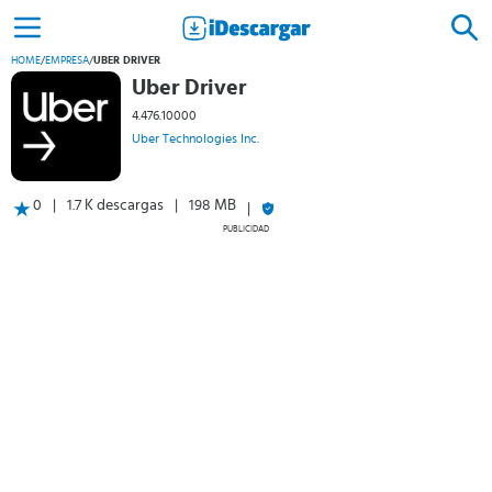
HOME
/
EMPRESA
/
UBER DRIVER
Uber Driver
4.476.10000
Uber Technologies Inc.
0
1.7 K descargas
198 MB
PUBLICIDAD