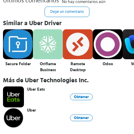
Últimos comentarios
No hay comentarios aún
Dejar un comentario
Similar a Uber Driver
Secure Folder
Oriflame
Remote
Odoo
W
Business
Desktop
Más de Uber Technologies Inc.
Uber Eats
Obtener
Uber
Obtener