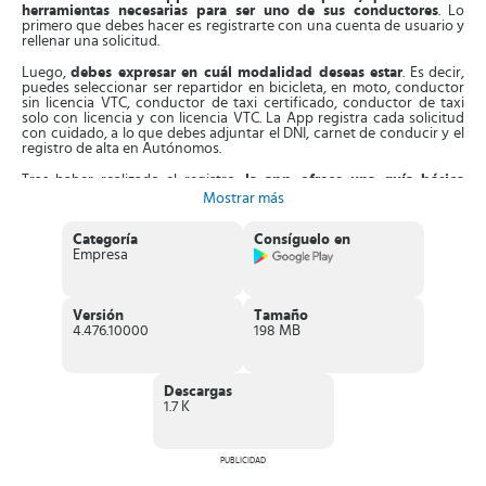
herramientas necesarias para ser uno de sus conductores
. Lo
primero que debes hacer es registrarte con una cuenta de usuario y
rellenar una solicitud.
Luego,
debes expresar en cuál modalidad deseas estar
. Es decir,
puedes seleccionar ser repartidor en bicicleta, en moto, conductor
sin licencia VTC, conductor de taxi certificado, conductor de taxi
solo con licencia y con licencia VTC. La App registra cada solicitud
con cuidado, a lo que debes adjuntar el DNI, carnet de conducir y el
registro de alta en Autónomos.
Tras haber realizado el registro,
la app ofrece una guía básica
sobre cómo gestionar los pedidos que tendrás a través de su
Mostrar más
plataforma.
En tu perfil recibirás avisos sobre las zonas con más
demandas, así encontrarás viajes cercanos, ganando dinero en poco
Categoría
Consíguelo en
tiempo. Además, el GPS integrado en la app te informará si el lugar
Empresa
es seguro o si debes seguir hacia otras zonas más seguras.
Adicionalmente,
desde el perfil podrás realizar seguimientos
sobre tus ganancias diarias o semanales,
esto te permite saber
Versión
Tamaño
cuánto dinero ganas en los viajes diarios. Este reporte se registra en
4.476.10000
198 MB
el mapa, que puedes configurar con reportes diarios o mensuales, lo
que facilita controlar cuántas horas trabajas al día.
Características de Uber Driver
Descargas
1.7 K
Aplicación oficial de Uber que ofrece la posibilidad de
registrarse en su plataforma y ser un socio conductor
, sea en
coche o bicicleta.
El proceso de registro es rápido, lo podrás hacer desde tu
PUBLICIDAD
dispositivo.