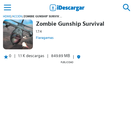
HOME
/
ACCIÓN
/
ZOMBIE GUNSHIP SURVIVAL
Zombie Gunship Survival
1.7.4
Flaregames
0
1.1 K descargas
849.89 MB
PUBLICIDAD