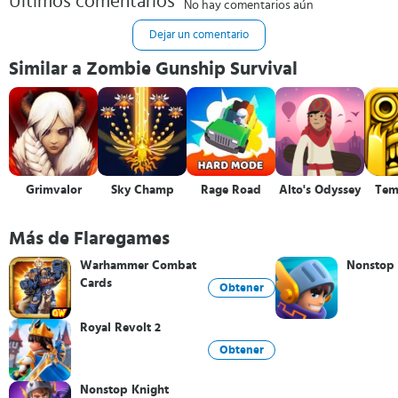
Últimos comentarios
No hay comentarios aún
Dejar un comentario
Similar a Zombie Gunship Survival
Grimvalor
Sky Champ
Rage Road
Alto's Odyssey
Tem
Más de Flaregames
Warhammer Combat
Nonstop 
Cards
Obtener
Royal Revolt 2
Obtener
Nonstop Knight