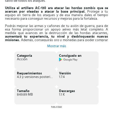
salvo de todos los ataques.
Utiliza el artillero AC-130 ara atacar las hordas zombis que se
acercan por oleadas a atacar la base principal.
Protege a tu
equipo en tierra de los ataques y de esa manera dales el tiempo
necesario para conseguir recursos y mejoras para la fortaleza.
Podrás mejorar las armas y cañones de tu avión de guerra, para de
esa forma proporcionar un apoyo aéreo más letal completo. A
medida que avances en la destrucción de las hordas atacantes,
aumentará tu experiencia, tu nivel y desbloquearás nuevas
misiones.
Además, conseguirás oro y monedas para poder comprar
nuevos artículos y así hacer tus defensas más poderosas.
Mostrar más
¡No esperes más!
La supervivencia de la raza humana depende
de ti
. Toma acción ya y empieza a defender tu base. Crea la fortaleza
Categoría
Consíguelo en
más fuerte y grande, comparte con amigos y vence a todos tus
Acción
enemigos.
Características de Zombie Gunship Survival
Requerimientos
Versión
4.3 y versiones posteriores
1.7.4
Este juego multijugador te proporciona la
mejor experiencia de
francotirador
para jugar en tu dispositivo móvil.
Experiencia en alta definición:
Juego desarrollado con alta
Tamaño
Descargas
calidad y actualizaciones constantes para su mejora.
849.89 MB
1.1 K
Escenarios extremos:
Cada misión podrás realizarla un
escenario diferente, enfrentándote a enemigos con habilidades
y dificultades diferentes.
Armas realistas y diferentes máquinas letales:
Podrás agregar
PUBLICIDAD
nuevas armas a tu artillero y mejorarlas a medida que avances