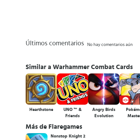
Últimos comentarios
No hay comentarios aún
Similar a Warhammer Combat Cards
Hearthstone
UNO ™ &
Angry Birds
Pokém
Friends
Evolution
Maste
Más de Flaregames
Nonstop Knight 2