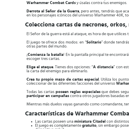
Warhammer Combat Cards
y úsalas contra tus enemigos.
Derrota al Señor de la Guerra
, pero antes, tendrás que ac
en los personajes icónicos del universo Warhammer 40K, toda
Colecciona cartas de necrones, orkos,
El Señor de la guerra está al ataque, es hora de que utilice
El juego te ofrece dos modos: en “
Solitario
” donde tendrás q
otras partes del mundo.
¡
Comienza la batalla
! En la pantalla principal te encontr
escoger tres cartas.
Elige el ataque
. Tienes dos opciones: “
A distancia
” con es
la carta del enemigo para eliminarlo.
Crea tu propio mazo de cartas especial
. Utiliza los pu
coleccionar de las diferentes facciones del universo
Warha
Todas las cartas
poseen reglas especiales
que debes segui
participar en campañas
contra otros jugadores basadas e
Mientras más duelos vayas ganando como comandante, te
Características de Warhammer Combat
Las cartas poseen una
miniatura Citadel
con distintos
El juego es completamente
gratuito
, sin embargo pose