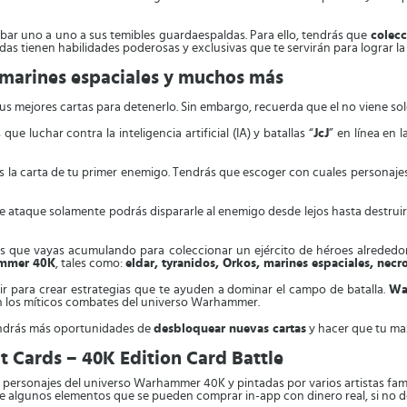
abar uno a uno a sus temibles guardaespaldas. Para ello, tendrás que
colecc
s tienen habilidades poderosas y exclusivas que te servirán para lograr la 
 marines espaciales y muchos más
s tus mejores cartas para detenerlo. Sin embargo, recuerda que el no viene s
ue luchar contra la inteligencia artificial (IA) y batallas “
JcJ
” en línea en 
arás la carta de tu primer enemigo. Tendrás que escoger con cuales personaj
te ataque solamente podrás dispararle al enemigo desde lejos hasta destruirl
ntos que vayas acumulando para coleccionar un ejército de héroes alrededo
mmer 40K
, tales como:
eldar, tyranidos, Orkos, marines espaciales, necr
r para crear estrategias que te ayuden a dominar el campo de batalla.
Wa
n los míticos combates del universo Warhammer.
ndrás más oportunidades de
desbloquear nuevas cartas
y hacer que tu ma
 Cards – 40K Edition Card Battle
 personajes del universo Warhammer 40K y pintadas por varios artistas fa
e algunos elementos que se pueden comprar in-app con dinero real, si no de