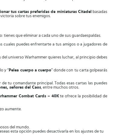
ionar tus cartas preferidas de miniaturas Citadel
basadas
victoria sobre tus enemigos.
olo: tienes que eliminar a cada uno de sus guardaespaldas.
las cuales puedes enfrentarte a tus amigos o a jugadores de
es del universo Warhammer quieres luchar, al principio debes
o y “
Pelea cuerpo a cuerpo
” donde con tu carta golpearás
r de tu comandante principal. Todas esas cartas las puedes
ones, señores del Caos
, entre muchos otros.
rhammer Combat Cards – 40K
te ofrece la posibilidad de
zo aumente.
mosos del mundo.
seas esta opción puedes desactivarla en los ajustes de tu