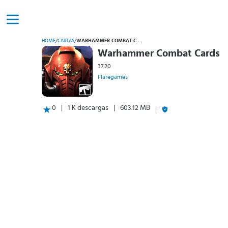
HOME
/
CARTAS
/
WARHAMMER COMBAT CARDS
Warhammer Combat Cards
37.20
Flaregames
0
1 K descargas
603.12 MB