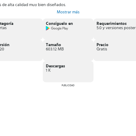
 de alta calidad muy bien diseñados.
n adelante
.
Mostrar más
 puedes escalar a través de las batallas JcJ en tiempo real.
óviles Android e iOS, crea tu propio mazo de cartas y elimina a tus enemigo
tegoría
Consíguelo en
Requerimientos
rtas
rsión
Tamaño
Precio
.20
603.12 MB
Gratis
Descargas
1 K
PUBLICIDAD