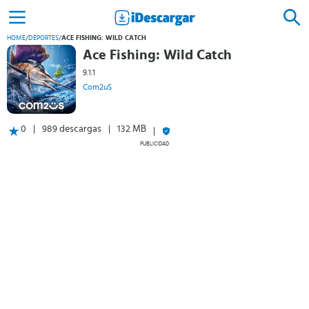
HOME
/
DEPORTES
/
ACE FISHING: WILD CATCH
Ace Fishing: Wild Catch
9.1.1
Com2uS
0
989 descargas
132 MB
PUBLICIDAD