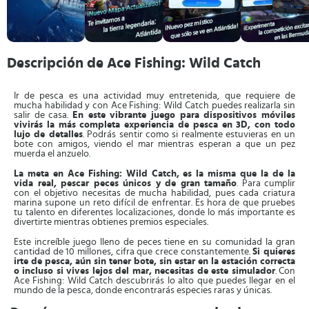
Descripción de Ace Fishing: Wild Catch
Ir de pesca es una actividad muy entretenida, que requiere de
mucha habilidad y con Ace Fishing: Wild Catch puedes realizarla sin
salir de casa.
En este vibrante juego para dispositivos móviles
vivirás la más completa experiencia de pesca en 3D, con todo
lujo de detalles
. Podrás sentir como si realmente estuvieras en un
bote con amigos, viendo el mar mientras esperan a que un pez
muerda el anzuelo.
La meta en Ace Fishing: Wild Catch, es la misma que la de la
vida real, pescar peces únicos y de gran tamaño
. Para cumplir
con el objetivo necesitas de mucha habilidad, pues cada criatura
marina supone un reto difícil de enfrentar. Es hora de que pruebes
tu talento en diferentes localizaciones, donde lo más importante es
divertirte mientras obtienes premios especiales.
Este increíble juego lleno de peces tiene en su comunidad la gran
cantidad de 10 millones, cifra que crece constantemente.
Si quieres
irte de pesca, aún sin tener bote, sin estar en la estación correcta
o incluso si vives lejos del mar, necesitas de este simulador
. Con
Ace Fishing: Wild Catch descubrirás lo alto que puedes llegar en el
mundo de la pesca, donde encontrarás especies raras y únicas.