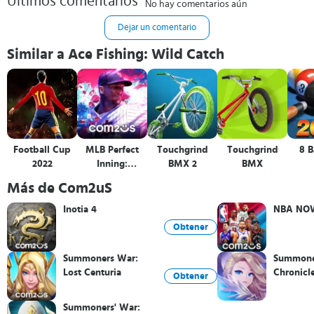
Últimos comentarios
No hay comentarios aún
Dejar un comentario
Similar a Ace Fishing: Wild Catch
Football Cup
MLB Perfect
Touchgrind
Touchgrind
8 B
2022
Inning:
BMX 2
BMX
Ultimate
Más de Com2uS
Inotia 4
NBA NO
Obtener
Summoners War:
Summone
Lost Centuria
Chronicl
Obtener
Summoners' War: