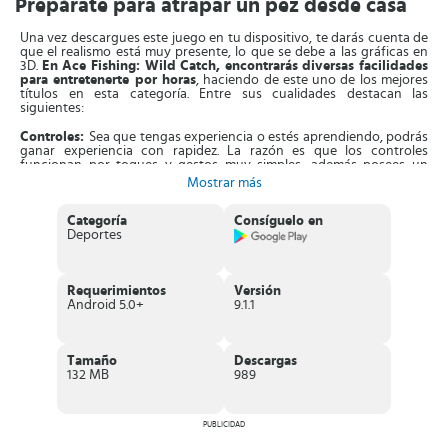
Prepárate para atrapar un pez desde casa
Una vez descargues este juego en tu dispositivo, te darás cuenta de
que el realismo está muy presente, lo que se debe a las gráficas en
3D.
En Ace Fishing: Wild Catch, encontrarás diversas facilidades
para entretenerte por horas
, haciendo de este uno de los mejores
títulos en esta categoría. Entre sus cualidades destacan las
siguientes:
Controles:
Sea que tengas experiencia o estés aprendiendo, podrás
ganar experiencia con rapidez. La razón es que los controles
funcionan por toques y gestos muy simples, además posees un
tutorial para practicar las veces que necesites. Así podrás adquirir la
Mostrar más
habilidad necesaria.
Categoría
Consíguelo en
Localizaciones:
Ace Fishing: Wild Catch te llevará en un viaje por
Deportes
todo el planeta, donde puedes visitar lugares especiales. Desde el río
Amazonas hasta la lejana China, puedes embarcarte en aventuras
con paisajes inigualables, los cuales se aprecian con detalle por las
potentes gráficas.
Requerimientos
Versión
Android 5.0+
9.1.1
Rankings:
Al ganar experiencia e ir sumando diferentes peces a tu
registro, puedes sumar puntos y colocarte en lo más alto de la tabla.
Esto logra que todos aprecien tu habilidad, generando también
recompensas únicas que puedes reinvertir en tu equipo de pesca.
Tamaño
Descargas
Así te volverás un pescador experto, contando con todas las
132 MB
989
herramientas.
Características de Ace Fishing: Wild Catch
PUBLICIDAD
Simulador de pesca gratuito en 3D, con
disponibilidad de 14