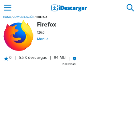
HOME
/
COMUNICACIÓN
/
FIREFOX
Firefox
126.0
Mozilla
0
5.5 K descargas
94 MB
PUBLICIDAD