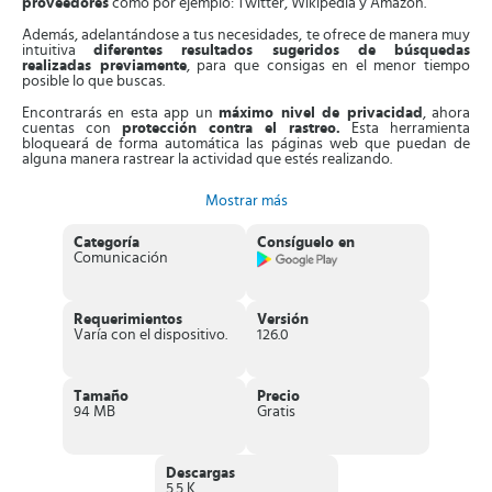
proveedores
como por ejemplo: Twitter, Wikipedia y Amazon.
Además, adelantándose a tus necesidades, te ofrece de manera muy
intuitiva
diferentes resultados sugeridos de búsquedas
realizadas previamente
, para que consigas en el menor tiempo
posible lo que buscas.
Encontrarás en esta app un
máximo nivel de privacidad
, ahora
cuentas con
protección contra el rastreo.
Esta herramienta
bloqueará de forma automática las páginas web que puedan de
alguna manera rastrear la actividad que estés realizando.
Te ofrece la posibilidad de
sincronizar todos tus dispositivos a
Mostrar más
través de tu cuenta
Firefox
, esto te permitirá acceder de forma fácil
a tus marcadores, historial y a todas las pestañas que tengas
abiertas tanto en tu tablet, escritorio o en tu Smartphone.
Categoría
Consíguelo en
Comunicación
Este navegador también cuenta con
pestañas numeradas que son
altamente intuitivas y visibles
, que harán posible encontrar
fácilmente el contenido que estés buscando. Podrás abrir todas las
pestañas que quieras, sin temor a perderte mientras navegas en
Requerimientos
Versión
todas ellas.
Varía con el dispositivo.
126.0
Este navegador también
te permitirá personalizarlo utilizando
diferentes complementos
, como por ejemplo: utilizando
administradores de contraseñas, bloqueadores de anuncios
Tamaño
Precio
publicitarios, administradores para descargas realizadas, entre
94 MB
Gratis
muchos otros.
Adicionalmente, podrás
tener un acceso rápido a
“
Favoritos
” por
lo que no tendrás que perder tiempo buscando tu contenido
Descargas
preferido. Cuenta con una función especial para realizar
Screencast
,
5.5 K