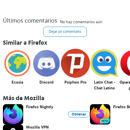
Últimos comentarios
No hay comentarios aún
Dejar un comentario
Similar a Firefox
Ecosia
Discord
Psiphon Pro
Latin Chat -
Oper
Chat Latino
Más de Mozilla
Firefox Nightly
Firefox B
Obtener
Mozilla VPN