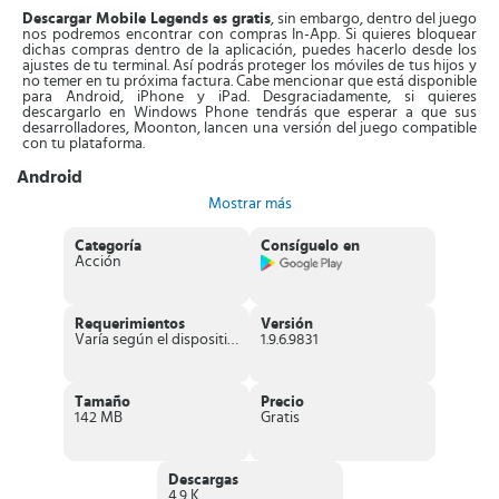
Descargar Mobile Legends es gratis
, sin embargo, dentro del juego
nos podremos encontrar con compras In-App. Si quieres bloquear
dichas compras dentro de la aplicación, puedes hacerlo desde los
ajustes de tu terminal. Así podrás proteger los móviles de tus hijos y
no temer en tu próxima factura. Cabe mencionar que está disponible
para Android, iPhone y iPad. Desgraciadamente, si quieres
descargarlo en Windows Phone tendrás que esperar a que sus
desarrolladores, Moonton, lancen una versión del juego compatible
con tu plataforma.
Android
Mostrar más
En iDescargar disponemos del
APK para Android
. Como bien
sabréis, los usuarios de Android tenéis dos opciones diferentes para
descargar e instalarlo en vuestro móvil o tablet. La primera de ellas
Categoría
Consíguelo en
consiste en descargarse el archivo APK del juego en cuestión e
Acción
instalarlo posteriormente en el dispositivo (puedes descargar el
Mobile Legends APK en el botón de más arriba). También, existe otra
segunda opción que consiste en dirigirse a la Google Play y
descargar el juego desde la tienda de aplicaciones de Android.
Requerimientos
Versión
¡Como tu quieras!
Varía según el dispositivo
1.9.6.9831
iPhone y iPad
Para todos aquellos usuarios que quieran
Tamaño
Precio
descargarlo para iPhone
y/o iPad
142 MB
, decirles que pueden hacerlo a través de la App Store. En
Gratis
los botones que encontrarás más arriba, simplemente tendrás que
hacer clic al botón "iOS" y automáticamente será dirigido a la tienda
de aplicaciones de Apple para iniciar la instalación del juego.
Descargas
4.9 K