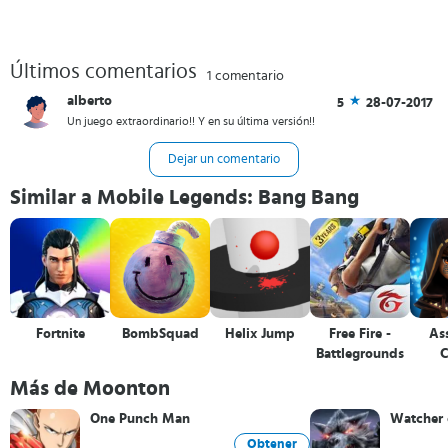
nervioso. Respira y relájate, el juego se encargará de todo.
Volverás en unos pocos segundos y mientras tu no estés, el
sistema de IA controlará tu personaje
Anímate a
probar Mobile Legends: Bang Bang APK para
Últimos comentarios
Android, iPhone y iPad
. Siente la verdadera emoción en tus manos
1 comentario
y adéntrate en este fantástico mundo de fantasia, estrategia y rol y
sumérgete en esta gran aventura.
alberto
5
28-07-2017
Un juego extraordinario!! Y en su última versión!!
Dejar un comentario
Similar a Mobile Legends: Bang Bang
Fortnite
BombSquad
Helix Jump
Free Fire -
Ass
Battlegrounds
C
Re
Más de Moonton
One Punch Man
Watcher 
Obtener