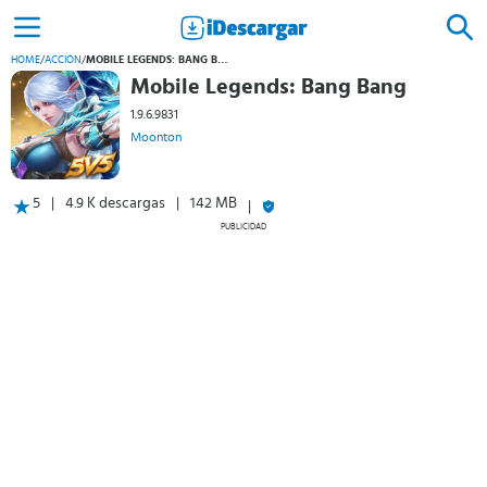
HOME
/
ACCIÓN
/
MOBILE LEGENDS: BANG BANG
Mobile Legends: Bang Bang
1.9.6.9831
Moonton
5
4.9 K descargas
142 MB
PUBLICIDAD