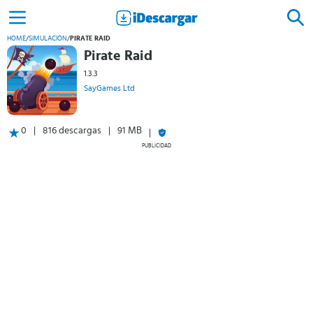
HOME
/
SIMULACIÓN
/
PIRATE RAID
Pirate Raid
1.3.3
SayGames Ltd
0
816 descargas
91 MB
PUBLICIDAD