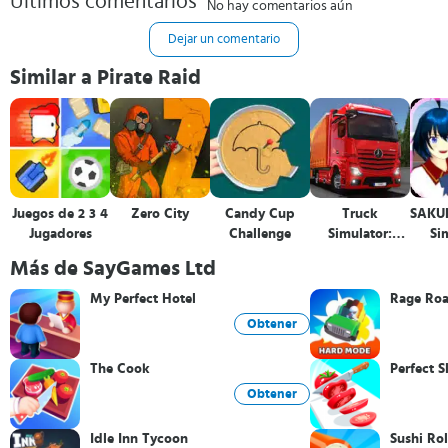
Últimos comentarios
No hay comentarios aún
Dejar un comentario
Similar a Pirate Raid
Juegos de 2 3 4
Zero City
Candy Cup
Truck
SAKU
Jugadores
Challenge
Simulator:
Si
Ultimate
Más de SayGames Ltd
My Perfect Hotel
Rage Ro
Obtener
The Cook
Perfect S
Obtener
Idle Inn Tycoon
Sushi Rol