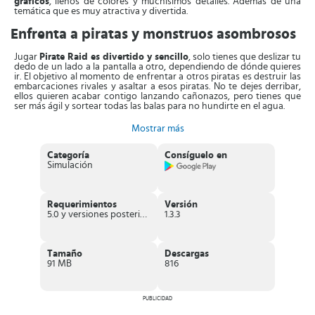
gráficos
, llenos de colores y muchísimos detalles. Además de una
temática que es muy atractiva y divertida.
Enfrenta a piratas y monstruos asombrosos
Jugar
Pirate Raid es divertido y sencillo
, solo tienes que deslizar tu
dedo de un lado a la pantalla a otro, dependiendo de dónde quieres
ir. El objetivo al momento de enfrentar a otros piratas es destruir las
embarcaciones rivales y asaltar a esos piratas. No te dejes derribar,
ellos quieren acabar contigo lanzando cañonazos, pero tienes que
ser más ágil y sortear todas las balas para no hundirte en el agua.
Por otro lado, al momento de derribar al enemigo, puedes
recoger la
Mostrar más
carga que este tenía y debes depositarla en tu propia base
.
Mientras más acumules es mucho mejor, porque todo esto te
Categoría
Consíguelo en
permite desbloquear mejoras para ampliar y potenciar tu barco.
Simulación
Entre las cosas que hacer dentro de la base naval están: Aumentar la
capacidad de carga, mejorar la vida máxima, optimizar el daño,
acelerar la velocidad, entre otras cosas. Con estas mejoras, el
barco
Requerimientos
Versión
se transformará en el más temido de todos los mares
.
5.0 y versiones posteriores
1.3.3
Pirate Raid es una aventura que va más allá de derribar piratas
enemigos, también tendrás que
luchar contra terribles monstruos
legendarios
, incluyendo el asombrosos Kraken. Además,
Tamaño
Descargas
enfrentarás numerosos retos, tales como
naufragios y otros
91 MB
816
misterios
en los que debes tomar decisiones sabias.
Características de Pirate Raid
PUBLICIDAD
Juego
gratuito
de gestión y estrategia, basado en una temática