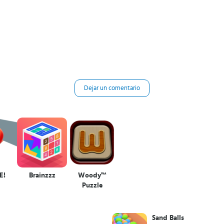
Dejar un comentario
E!
Brainzzz
Woody™
Puzzle
Sand Balls