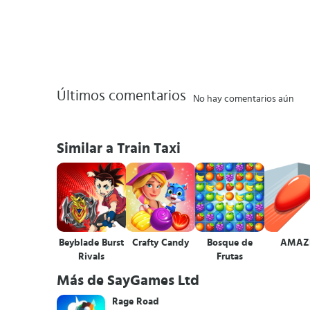
Últimos comentarios
No hay comentarios aún
Similar a Train Taxi
Beyblade Burst
Crafty Candy
Bosque de
AMAZ
Rivals
Frutas
Más de SayGames Ltd
Rage Road