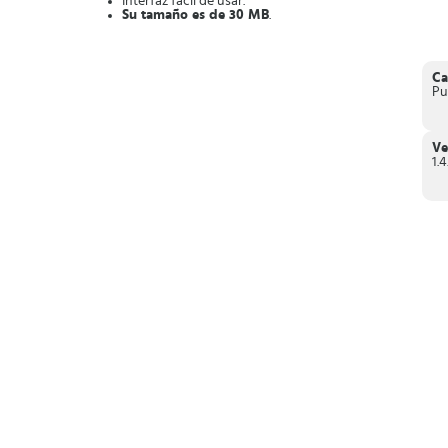
Interfaz fácil de usar.
Su tamaño es de 30 MB
.
Sistema operativo
Androide 4.1 o superior
.
Puede incluir vocabulario fuerte.
Lo puedes descargar desde la App de Google Play total
Puedes
descargarlos en Smartphones y Tablets
.
Ca
Pu
Pon a prueba tus nervios y rapidez mental con
Train Taxi
, 
Ve
1.4