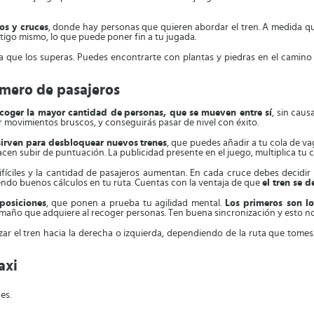
os y cruces
, donde hay personas que quieren abordar el tren. A medida q
tigo mismo, lo que puede poner fin a tu jugada.
que los superas. Puedes encontrarte con plantas y piedras en el camino 
úmero de pasajeros
ecoger la mayor cantidad de
personas, que se mueven entre sí
, sin caus
cer movimientos bruscos, y conseguirás pasar de nivel con éxito.
sirven para desbloquear nuevos
trenes
, que puedes añadir a tu cola de va
hacen subir de puntuación. La publicidad presente en el juego, multiplica tu
ifíciles y la cantidad de pasajeros aumentan. En cada cruce debes decidir s
ciendo buenos cálculos en tu ruta. Cuentas con la ventaja de que
el tren se d
 posiciones
, que ponen a prueba tu agilidad mental.
Los primeros son lo
amaño que adquiere al recoger personas. Ten buena sincronización y esto no 
zar el tren hacia la derecha o izquierda, dependiendo de la ruta que tomes.
axi
es.