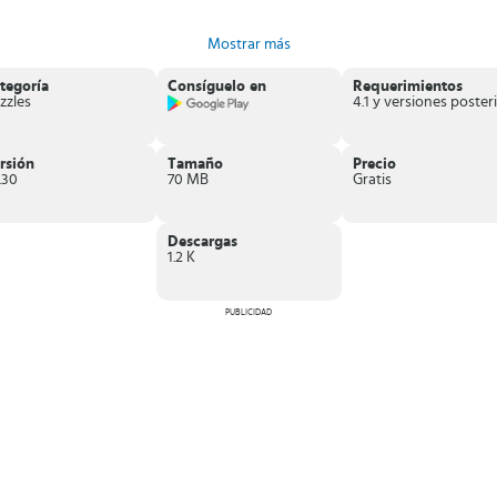
Mostrar más
mente gratis.
tegoría
Consíguelo en
Requerimientos
zzles
4
no dejes de recoger tus pasajeros y no colisiones. Experimenta la mejor diver
rsión
Tamaño
Precio
.30
70 MB
Gratis
Descargas
1.2 K
PUBLICIDAD