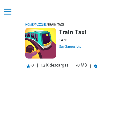
HOME
/
PUZZLES
/
TRAIN TAXI
Train Taxi
1.4.30
SayGames Ltd
0
1.2 K descargas
70 MB