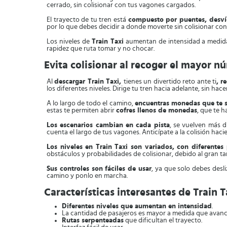
cerrado, sin colisionar con tus vagones cargados.
El trayecto de tu tren está
compuesto por puentes, desví
por lo que debes decidir a donde moverte sin colisionar con
Los niveles de
Train Taxi
aumentan de intensidad a medida 
rapidez que ruta tomar y no chocar.
Evita colisionar al recoger el mayor n
Al
descargar Train Taxi,
tienes un divertido reto ante ti
,
r
los diferentes niveles. Dirige tu tren hacia adelante, sin ha
A lo largo de todo el camino,
encuentras monedas que te 
estas te permiten abrir
cofres llenos de monedas
, que te 
Los escenarios cambian en cada pista
, se vuelven más d
cuenta el largo de tus vagones. Anticípate a la colisión ha
Los niveles en Train Taxi son variados, con diferentes
obstáculos y probabilidades de colisionar, debido al gran t
Sus controles son fáciles de usar
, ya que solo debes desli
camino y ponlo en marcha.
Características interesantes de Train T
Diferentes niveles que aumentan en intensidad
.
La cantidad de pasajeros es mayor a medida que avanc
Rutas serpenteadas
que dificultan el trayecto.