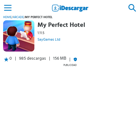
HOME
/
ARCADE
/
MY PERFECT HOTEL
My Perfect Hotel
1.11.5
SayGames Ltd
0
985 descargas
156 MB
PUBLICIDAD