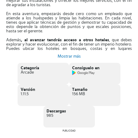
mejorar sus instalaciones y ofrecer los mejores servicios, con el fin
de agradar a los turistas.
En esta aventura, empezarás desde cero como un empleado que
atiende a los huéspedes y limpia las habitaciones. En cada nivel,
tienes que aplicar técnicas de gestión y demostrar tu capacidad de
esto depende la obtención de puntos y que escales posiciones,
hasta ser el gerente.
Además
, al avanzar tendrás acceso a otros hoteles
, que debes
explorar y hacer evolucionar, con el fin de tener un imperio hotelero.
Puedes ubicar los hoteles en bosques, costas y en lugares
montañosos, adaptándolos a esos ambientes. Tienes que
Mostrar más
administrar cada uno, con inteligencia. Sin duda, con
My Perfect
Hotel
podrás convertirte en todo un magnate en el universo
hotelero.
Categoría
Consíguelo en
Arcade
Levanta un imperio hotelero desde tu
dispositivo
Versión
Tamaño
My Perfect Hotel es un divertido juego de gestión de hoteles,
1.11.5
156 MB
diseñado con gráficos minimalistas en 3D
. En esta aventura
empezarás como un empleado más, que debe progresar con sus
estrategias, hasta ser el gerente del hotel. Tu misión es recibir la
mayor cantidad de huéspedes, darles el mejor servicio e invertir el
Descargas
dinero en la optimización del hotel.
985
Su mecánica es sencilla,
al iniciar tienes que mover a tu personaje
por las estancias del hotel, para que efectúe diferentes acciones
.
En los primeros niveles debes encargarte de todo, es decir, tienes
PUBLICIDAD
que atender a las personas, limpiar las estancias y reponer las