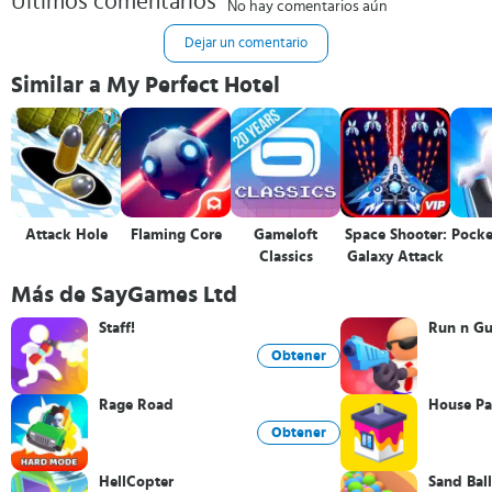
Últimos comentarios
No hay comentarios aún
Dejar un comentario
Similar a My Perfect Hotel
Attack Hole
Flaming Core
Gameloft
Space Shooter:
Pock
Classics
Galaxy Attack
Más de SayGames Ltd
Staff!
Run n G
Obtener
Rage Road
House Pa
Obtener
HellCopter
Sand Ball