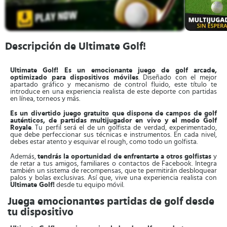
Descripción de Ultimate Golf!
Ultimate Golf! Es un emocionante juego de golf arcade,
optimizado para dispositivos móviles
. Diseñado con el mejor
apartado gráfico y mecanismo de control fluido, este título te
introduce en una experiencia realista de este deporte con partidas
en línea, torneos y más.
Es un divertido juego gratuito que dispone de campos de golf
auténticos, de partidas multijugador en vivo y el modo Golf
Royale
. Tu perfil será el de un golfista de verdad, experimentado,
que debe perfeccionar sus técnicas e instrumentos. En cada nivel,
debes estar atento y esquivar el rough, como todo un golfista.
Además,
tendrás la oportunidad de enfrentarte a otros golfistas
y
de retar a tus amigos, familiares o contactos de Facebook. Integra
también un sistema de recompensas, que te permitirán desbloquear
palos y bolas exclusivas. Así que, vive una experiencia realista con
Ultimate Golf!
desde tu equipo móvil.
Juega emocionantes partidas de golf desde
tu dispositivo