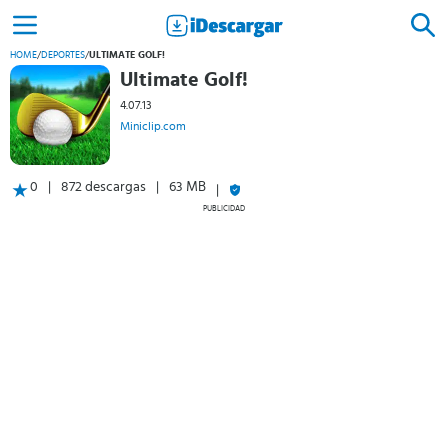
HOME
/
DEPORTES
/
ULTIMATE GOLF!
Ultimate Golf!
4.07.13
Miniclip.com
0
872 descargas
63 MB
PUBLICIDAD