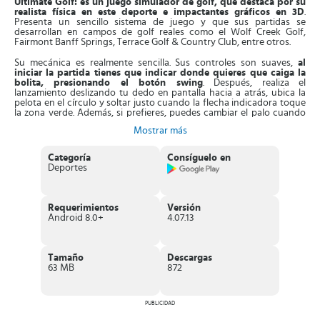
Ultimate Golf! es un juego simulador de golf, que destaca por su
realista física en este deporte e impactantes gráficos en 3D
.
Presenta un sencillo sistema de juego y que sus partidas se
desarrollan en campos de golf reales como el Wolf Creek Golf,
Fairmont Banff Springs, Terrace Golf & Country Club, entre otros.
Su mecánica es realmente sencilla. Sus controles son suaves,
al
iniciar la partida tienes que indicar donde quieres que caiga la
bolita, presionando el botón swing
. Después, realiza el
lanzamiento deslizando tu dedo en pantalla hacia a atrás, ubica la
pelota en el círculo y soltar justo cuando la flecha indicadora toque
la zona verde. Además, si prefieres, puedes cambiar el palo cuando
gustes, así podrás aumentar las posibilidades de ganar.
Mostrar más
Entonces, cuando estés cerca del hoyo,
tendrás otra oportunidad
de ajustar el ángulo
, efecto y fuerza para introducir la bola sin
Categoría
Consíguelo en
tantos lanzamientos. Al empezar a ganar, recibirás monedas que
Deportes
debes invertir en mejorar tu equipo de juego y desbloquear más
elementos.
Aparte de esto, este juego
dispone de duelos multijugador, retos,
Requerimientos
Versión
ligas, torneos y tablas clasificatorias,
que mejorarán tu
Android 8.0+
4.07.13
experiencia en cada nivel. Al ganar en los torneos, obtendrás trofeos
y desbloquearás tours profesionales.
Características de Ultimate Golf!
Tamaño
Descargas
63 MB
872
Divertido
juego de golf que se caracteriza por su física
realista
, gráficos llamativos y partidas en línea.
Dispone del
modo Golf Royale
, que es una carrera hasta la
PUBLICIDAD
banderilla contra unos 20 participantes.
Tendrás acceso a un
equipamiento de golf profesional
, donde