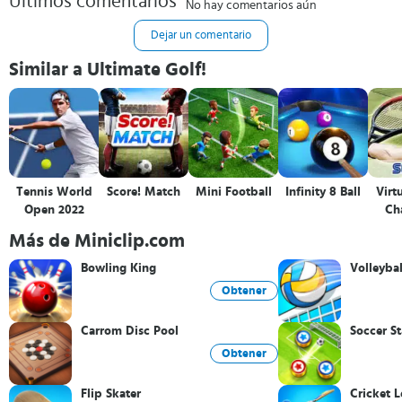
Últimos comentarios
No hay comentarios aún
Dejar un comentario
Similar a Ultimate Golf!
Tennis World
Score! Match
Mini Football
Infinity 8 Ball
Virt
Open 2022
Ch
Más de Miniclip.com
Bowling King
Volleyba
Obtener
Carrom Disc Pool
Soccer St
Obtener
Flip Skater
Cricket 