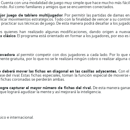
o. Cuenta con una modalidad de juego muy simple que hace mucho más fácil 
undo. Así como familiares y amigos que se encuentren conectados.
or juego de tablero multijugador
. Por permitir las partidas de damas e
plicar movimientos estratégicos. Todo con la finalidad de vencer a su contr
practicar sus técnicas de juego. De esta manera podrá desafiar a los jugad
s quienes han realizado algunas modificaciones, dando origen a nueva
s clásico
. El programa está orientado en formar a los jugadores, por eso es 
nnovadora
al permitir competir con dos jugadores a cada lado. Por lo qu
mente gratuita, por lo que no se le realizará ningún cobro o realizar alguna
lo deberá mover las fichas en diagonal en las casillas adyacentes.
Con el
e del rival. Estas fichas especiales, toman la función especial de moverse
s fichas coronadas se perderán ambas.
ogre capturar el mayor número de fichas del rival.
De esta manera ganará
ue logrará agudizar la mente y así mejorará la inteligencia.
ásico e internacional.