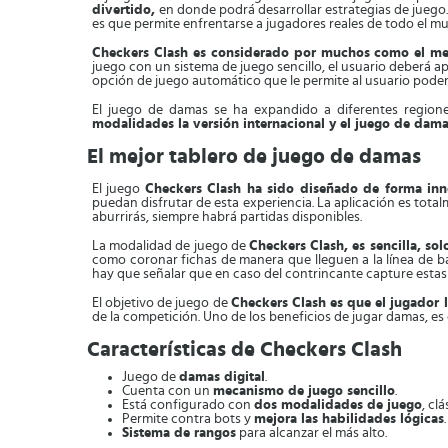
divertido,
en donde podrá desarrollar estrategias de jueg
es que permite enfrentarse a jugadores reales de todo el m
Checkers Clash es considerado por muchos como el mej
juego con un sistema de juego sencillo, el usuario deberá a
opción de juego automático que le permite al usuario poder 
El juego de damas se ha expandido a diferentes regione
modalidades la versión internacional y el juego de dama
El mejor tablero de juego de damas
El juego
Checkers Clash ha sido diseñado de forma i
puedan disfrutar de esta experiencia. La aplicación es total
aburrirás, siempre habrá partidas disponibles.
La modalidad de juego de
Checkers Clash, es sencilla, so
como coronar fichas de manera que lleguen a la línea de bas
hay que señalar que en caso del contrincante capture esta
El objetivo de juego de
Checkers Clash es que el jugador l
de la competición. Uno de los beneficios de jugar damas, es q
Características de Checkers Clash
Juego de
damas digital
.
Cuenta con un
mecanismo de juego sencillo
.
Está configurado con
dos modalidades de juego
, cl
Permite contra bots y
mejora las habilidades lógicas
.
Sistema de rangos
para alcanzar el más alto.