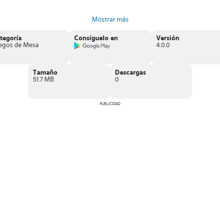
Mostrar más
tegoría
Consíguelo en
Versión
egos de Mesa
4.0.0
Tamaño
Descargas
51.7 MB
0
PUBLICIDAD