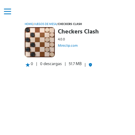
HOME
/
JUEGOS DE MESA
/
CHECKERS CLASH
Checkers Clash
4.0.0
Miniclip.com
0
0 descargas
51.7 MB