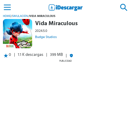
HOME
/
SIMULACIÓN
/
VIDA MIRACULOUS
Vida Miraculous
2024.5.0
Budge Studios
0
1.1 K descargas
399 MB
PUBLICIDAD