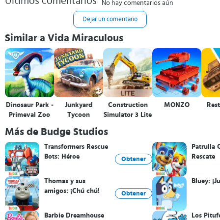
Últimos comentarios
No hay comentarios aún
Dejar un comentario
Similar a Vida Miraculous
Dinosaur Park -
Junkyard
Construction
MONZO
Rest
Primeval Zoo
Tycoon
Simulator 3 Lite
Más de Budge Studios
Transformers Rescue
Patrulla 
Bots: Héroe
Rescate
Obtener
Thomas y sus
Bluey: ¡
amigos: ¡Chú chú!
Obtener
Barbie Dreamhouse
Los Pituf