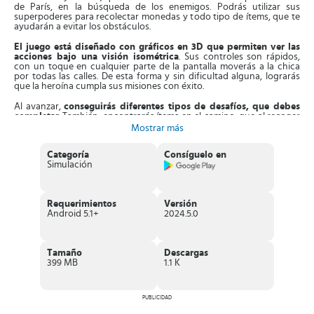
de París, en la búsqueda de los enemigos. Podrás utilizar sus
superpoderes para recolectar monedas y todo tipo de ítems, que te
ayudarán a evitar los obstáculos.
El juego está diseñado con gráficos en 3D que permiten ver las
acciones bajo una visión isométrica
. Sus controles son rápidos,
con un toque en cualquier parte de la pantalla moverás a la chica
por todas las calles. De esta forma y sin dificultad alguna, lograrás
que la heroína cumpla sus misiones con éxito.
Al avanzar,
conseguirás diferentes tipos de desafíos, que debes
completar
. También, encontrarás ítems en el camino, que al recoger
podrás conseguir atuendos originales y más poderes para la chica.
Mostrar más
Igualmente, es importante conversar con los personajes que
aparecerán en el juego, esto facilita descubrir incógnitas, mientras
Categoría
Consíguelo en
recoges todas las monedas. Participarás en intensos
Simulación
enfrentamientos con los enemigos y solucionarás puzles que
pondrán a prueba tu capacidad.
Aparte de esto,
tendrás acceso a opciones de personalización
Requerimientos
Versión
para decorar la habitación de Marinette
, con los elementos que
Android 5.1+
2024.5.0
prefieras. Puedes cambiar la pintura, los muebles y el papel tapiz, a
fin de que sea el escondite perfecto. Podrás personalizar también el
aspecto y prendas de vestir de los personajes, con zapatos y
accesorios originales.
Tamaño
Descargas
399 MB
1.1 K
Características de Vida Miraculous
Intenso juego de acción basado en las aventuras heroicas de
Ladybug
.
PUBLICIDAD
La heroína estará acompañada de Cat Noir
, su fiel amigo