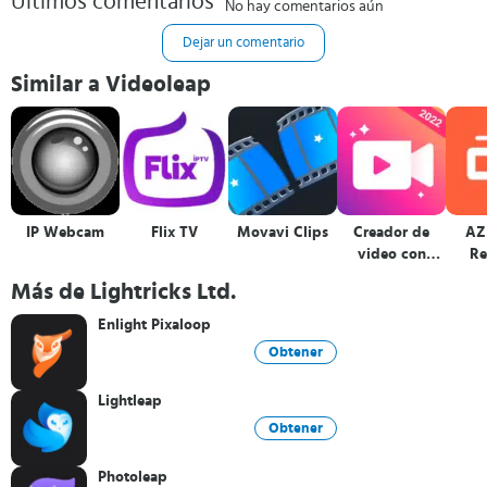
Últimos comentarios
No hay comentarios aún
Dejar un comentario
Similar a Videoleap
IP Webcam
Flix TV
Movavi Clips
Creador de
AZ
video con
Re
música
Más de Lightricks Ltd.
Enlight Pixaloop
Obtener
Lightleap
Obtener
Photoleap