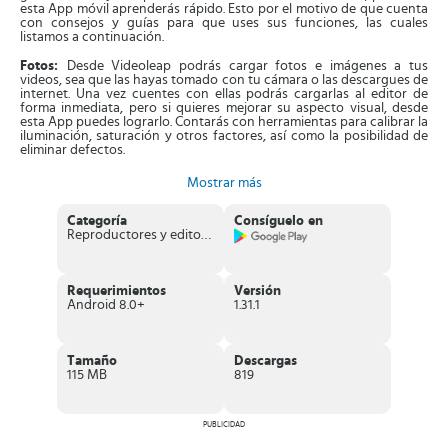
esta App móvil aprenderás rápido. Esto por el motivo de que cuenta
con consejos y guías para que uses sus funciones, las cuales
listamos a continuación.
Fotos:
Desde Videoleap podrás cargar fotos e imágenes a tus
videos, sea que las hayas tomado con tu cámara o las descargues de
internet. Una vez cuentes con ellas podrás cargarlas al editor de
forma inmediata, pero si quieres mejorar su aspecto visual, desde
esta App puedes lograrlo. Contarás con herramientas para calibrar la
iluminación, saturación y otros factores, así como la posibilidad de
eliminar defectos.
Videos:
Para trabajar en tus videos de forma cómoda, contarás con
Mostrar más
herramientas prácticas sencillas de utilizar. Como una barra de
tiempo para cronometrar la duración del clip. Esto servirá también
para que añadas y sincronices las imágenes y fotos que quieras.
Categoría
Consíguelo en
Podrás contar también con herramientas de superposición y de
Reproductores y editores de vídeo
desplazamiento, las cuales permitirán que tu video sea más realista.
Audio:
Desde tu móvil podrás agregar canciones que tengas
Requerimientos
Versión
almacenadas, también grabaciones que hayas guardado en tu móvil.
Android 8.0+
1.31.1
Podrás ajustar el tiempo de reproducción para que concuerde con
las imágenes o fotos que se verán a lo largo del clip. Incluso hay
varios tonos y melodías disponibles desde Videoleap, escoge tu
favorito para tu proyecto.
Tamaño
Descargas
115 MB
819
Efectos:
Con Videoleap contarás con una gigantesca galería de
efectos aplicables a cada video. Podrás agregar calcomanías y
stickers animados de muchas temáticas, así como aplicar diversos
filtros que cambiarán la perspectiva y los colores. Por último, las
PUBLICIDAD
herramientas de texto con diversas fuentes permitirán que expreses
lo que quieras.