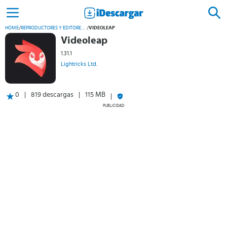
HOME
/
REPRODUCTORES Y EDITORES DE VÍDEO
/
VIDEOLEAP
Videoleap
1.31.1
Lightricks Ltd.
0
819 descargas
115 MB
PUBLICIDAD