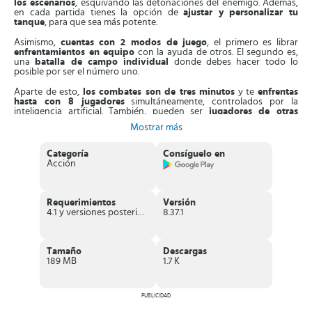
los escenarios
, esquivando las detonaciones del enemigo. Además,
en cada partida tienes la opción de
ajustar y personalizar tu
tanque
, para que sea más potente.
Asimismo,
cuentas con 2 modos de juego
, el primero es librar
enfrentamientos en equipo
con la ayuda de otros. El segundo es,
una
batalla de campo individual
donde debes hacer todo lo
posible por ser el número uno.
Aparte de esto,
los combates son de tres minutos
y te
enfrentas
hasta con 8 jugadores
simultáneamente, controlados por la
inteligencia artificial. También, pueden ser
jugadores de otras
partes del mundo.
Si ganas, obtienes recursos para comprar
Mostrar más
accesorios nuevos para los tanques y añadirle nuevas funciones.
También,
dispones de 2 tipos de controles
, uno dirige la dirección
Categoría
Consíguelo en
de movimiento del tanque. El otro es para apuntar el cañón y
Acción
disparar contra el oponente. Gracias a este mecanismo, puedes
enfocarte en disparar e impedir que te toque el enemigo.
Además, cuentas con una
extensa sección de tanques potentes
,
Requerimientos
Versión
con diferentes estrategias de combate. Por ejemplo, los
ligeros
4.1 y versiones posteriores
8.37.1
sirven para familiarizarse con el terreno de tu rival. Los
pesados
son
perfectos en los combates intensos para acabar con el oponente en
segundos.
Tamaño
Descargas
A medida que progresas,
desbloqueas tanques nuevos
, con
189 MB
1.7 K
distintas destrezas. Cuenta con elementos decorativos para
personalizarlos y diferenciarlo de los rivales. Por otro lado,
los
gráficos son de alta calidad
, con
efectos sonoros
típicos de una
PUBLICIDAD
guerra.