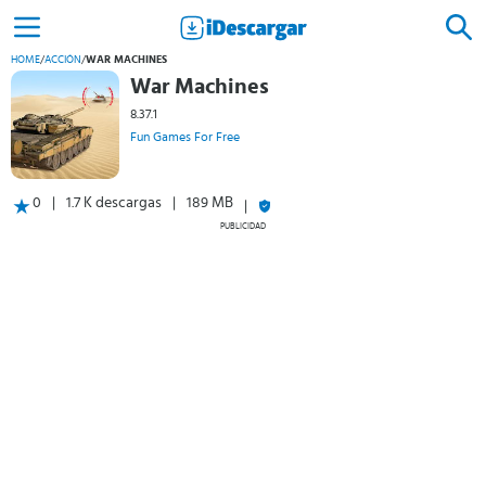
HOME
/
ACCIÓN
/
WAR MACHINES
War Machines
8.37.1
Fun Games For Free
0
1.7 K descargas
189 MB
PUBLICIDAD