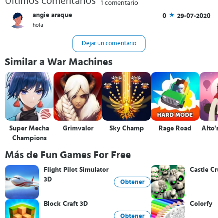
Últimos comentarios
1 comentario
angie araque
0
29-07-2020
hola
Dejar un comentario
Similar a War Machines
Super Mecha
Grimvalor
Sky Champ
Rage Road
Alto'
Champions
Más de Fun Games For Free
Flight Pilot Simulator
Castle C
3D
Obtener
Block Craft 3D
Colorfy
Obtener