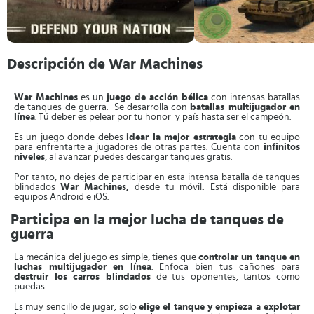
Descripción de War Machines
War Machines
es un
juego de acción bélica
con intensas batallas
de tanques de guerra. Se desarrolla con
batallas multijugador en
línea
. Tú deber es pelear por tu honor y país hasta ser el campeón.
Es un juego donde debes
idear la mejor estrategia
con tu equipo
para enfrentarte a jugadores de otras partes. Cuenta con
infinitos
niveles
, al avanzar puedes descargar tanques gratis.
Por tanto, no dejes de participar en esta intensa batalla de tanques
blindados
War Machines,
desde tu móvil
.
Está disponible para
equipos Android e iOS.
Participa en la mejor lucha de tanques de
guerra
La mecánica del juego es simple, tienes que
controlar un tanque en
luchas multijugador
en línea
. Enfoca bien tus cañones para
destruir los carros blindados
de tus oponentes, tantos como
puedas.
Es muy sencillo de jugar, solo
elige el tanque y empieza a explotar