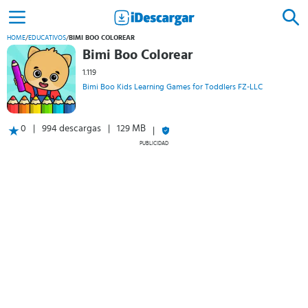
HOME
/
EDUCATIVOS
/
BIMI BOO COLOREAR
Bimi Boo Colorear
1.119
Bimi Boo Kids Learning Games for Toddlers FZ-LLC
0
994 descargas
129 MB
PUBLICIDAD