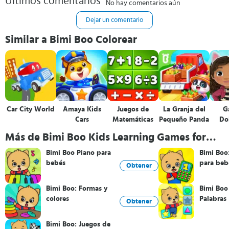
Últimos comentarios
No hay comentarios aún
Dejar un comentario
Similar a Bimi Boo Colorear
Car City World
Amaya Kids
Juegos de
La Granja del
G
Cars
Matemáticas
Pequeño Panda
Do
Más de Bimi Boo Kids Learning Games for
Toddlers FZ-LLC
Bimi Boo Piano para
Bimi Boo
bebés
para beb
Obtener
Bimi Boo: Formas y
Bimi Boo
colores
Palabras
Obtener
Bimi Boo: Juegos de