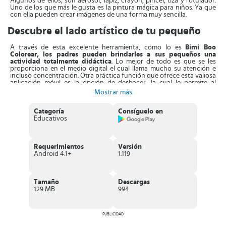
Algunos de ellos, son aerosol, lápiz, crayón, pincel, tiza y rotulador.
Uno de los que más le gusta es la pintura mágica para niños. Ya que
con ella pueden crear imágenes de una forma muy sencilla.
Descubre el lado artístico de tu pequeño
A través de esta excelente herramienta, como lo es
Bimi Boo
Colorear, los padres pueden brindarles a sus pequeños una
actividad totalmente didáctica
. Lo mejor de todo es que se les
proporciona en el medio digital el cual llama mucho su atención e
incluso concentración. Otra práctica función que ofrece esta valiosa
aplicación móvil es la opción de deshacer, la cual le permite al
pequeño corregir los errores.
Mostrar más
Con Bimi Boo Colorear el niño se perderá entre la gran variedad de
colores que tendrá para realizar sus dibujos. De esta forma se le
Categoría
Consíguelo en
brinda al niño la posibilidad de
Educativos
personalizar su experiencia de
colorear y crear obras de arte totalmente originales.
La interfaz
de la aplicación se caracteriza por ser intuitiva y muy sencilla de
usar, una vez descargada el niño puede comenzar a usarla de
inmediato.
Requerimientos
Versión
Android 4.1+
1.119
Esto se debe a que no
se le debe realizar configuraciones
complicadas o descargar herramientas que demoren el proceso
.
Otro aspecto favorable, es que no se le interrumpirá su proceso
Tamaño
Descargas
creativo con publicidad molesta. Para alimentar aún más su
129 MB
994
curiosidad se le permite disfrutar de las creaciones de otros
usuarios, así como colocar sus creaciones en la comunidad de
jugadores.
PUBLICIDAD
Características de Bimi Boo Colorear