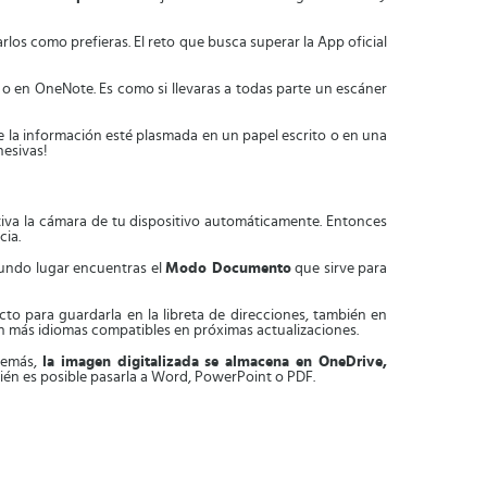
arlos como prefieras. El reto que busca superar la App oficial
 o en OneNote. Es como si llevaras a todas parte un escáner
e la información esté plasmada en un papel escrito o en una
hesivas!
ctiva la cámara de tu dispositivo automáticamente. Entonces
cia.
egundo lugar encuentras el
Modo Documento
que sirve para
cto para guardarla en la libreta de direcciones, también en
an más idiomas compatibles en próximas actualizaciones.
Además,
la imagen digitalizada se almacena en OneDrive,
mbién es posible pasarla a Word, PowerPoint o PDF.