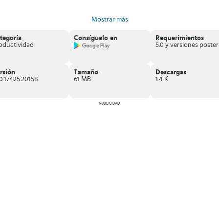
owerPoint
.
Mostrar más
s, obtendrás una App que te facilitará la vida
. En segundos, captura y
tegoría
Consíguelo en
Requerimientos
oductividad
rsión
Tamaño
Descargas
.0.17425.20158
61 MB
1.4 K
PUBLICIDAD