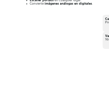
Escáner portátil
en cualquier lugar.
Convierte
imágenes análogas en digitales
.
Transforma las
imágenes en archivos Word, PDF o P
Permite
editar o copiar
elementos de la imagen.
Finalmente, si te decides a
descargar Microsoft Office Len
Ca
amigos y compañeros de trabajo.
Pr
Ve
16