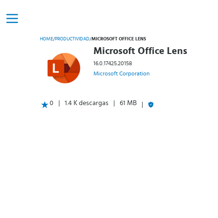
HOME
/
PRODUCTIVIDAD
/
MICROSOFT OFFICE LENS
Microsoft Office Lens
16.0.17425.20158
Microsoft Corporation
0
1.4 K descargas
61 MB