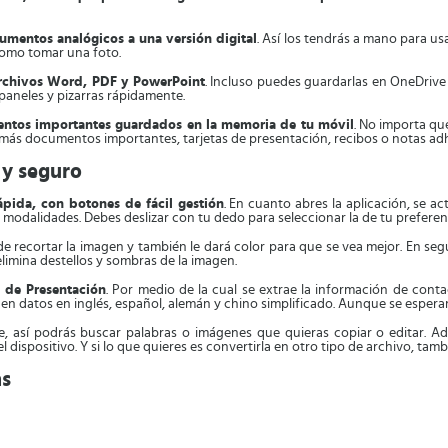
umentos analógicos a una versión digital
. Así los tendrás a mano para us
como tomar una foto.
archivos Word, PDF y PowerPoint
. Incluso puedes guardarlas en OneDrive
e paneles y pizarras rápidamente.
entos importantes guardados en la memoria de tu móvil
. No importa qu
s más documentos importantes, tarjetas de presentación, recibos o notas ad
 y seguro
rápida, con botones de fácil gestión
. En cuanto abres la aplicación, se a
 modalidades. Debes deslizar con tu dedo para seleccionar la de tu preferen
de recortar la imagen y también le dará color para que se vea mejor. En s
limina destellos y sombras de la imagen.
 de Presentación
. Por medio de la cual se extrae la información de conta
nen datos en inglés, español, alemán y chino simplificado. Aunque se esper
e, así podrás buscar palabras o imágenes que quieras copiar o editar. 
l dispositivo. Y si lo que quieres es convertirla en otro tipo de archivo, ta
ns