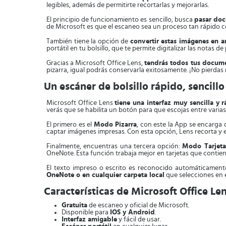
legibles, además de permitirte recortarlas y mejorarlas.
El principio de funcionamiento es sencillo, busca
pasar doc
de Microsoft es que el escaneo sea un proceso tan rápido 
También tiene la opción de
convertir estas imágenes en 
portátil en tu bolsillo, que te permite digitalizar las notas d
Gracias a Microsoft Office Lens,
tendrás todos tus docum
pizarra, igual podrás conservarla exitosamente. ¡No pierda
Un escáner de bolsillo rápido, sencillo
Microsoft Office Lens
tiene una interfaz muy sencilla y 
verás que se habilita un botón para que escojas entre varias
El primero es el
Modo Pizarra
, con este la App se encarga 
captar imágenes impresas. Con esta opción, Lens recorta y e
Finalmente, encuentras una tercera opción:
Modo Tarjeta
OneNote. Esta función trabaja mejor en tarjetas que contie
El texto impreso o escrito es reconocido automáticament
OneNote o en cualquier carpeta local
que selecciones en e
Características de Microsoft Office Le
Gratuita
de escaneo y oficial de Microsoft.
Disponible para
IOS y Android
.
Interfaz amigable
y fácil de usar.