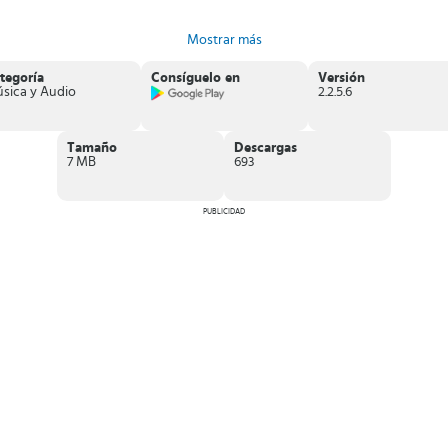
Mostrar más
tegoría
Consíguelo en
Versión
sica y Audio
2.2.5.6
Tamaño
Descargas
7 MB
693
PUBLICIDAD