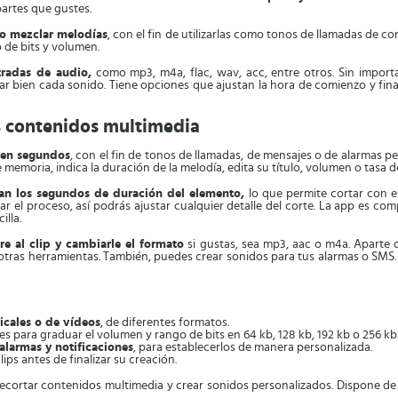
partes que gustes.
 o mezclar melodías
, con el fin de utilizarlas como tonos de llamadas de c
 de bits y volumen.
tradas de audio,
como mp3, m4a, flac, wav, acc, entre otros. Sin importa
 bien cada sonido. Tiene opciones que ajustan la hora de comienzo y final
s contenidos multimedia
 en segundos
, con el fin de tonos de llamadas, de mensajes o de alarmas pe
e memoria, indica la duración de la melodía, edita su título, volumen o tasa 
can los segundos de duración del elemento,
lo que permite cortar con 
 el proceso, así podrás ajustar cualquier detalle del corte. La app es com
illa.
e al clip y cambiarle el formato
si gustas, sea mp3, aac o m4a. Aparte 
 otras herramientas. También, puedes crear sonidos para tus alarmas o SMS.
icales o de vídeos
, de diferentes formatos.
s para graduar el volumen y rango de bits en 64 kb, 128 kb, 192 kb o 256 kb
alarmas y notificaciones
, para establecerlos de manera personalizada.
ips antes de finalizar su creación.
ecortar contenidos multimedia y crear sonidos personalizados. Dispone de