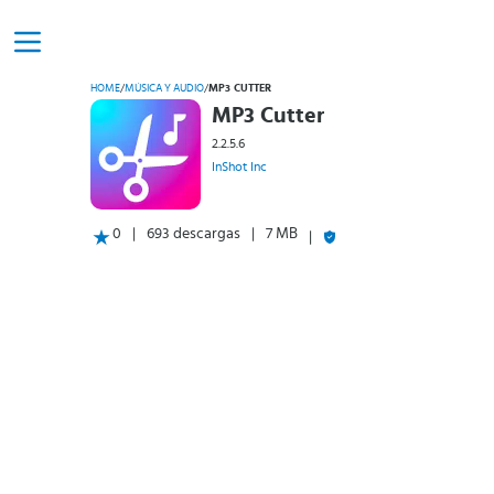
HOME
/
MÚSICA Y AUDIO
/
MP3 CUTTER
MP3 Cutter
2.2.5.6
InShot Inc
0
693 descargas
7 MB