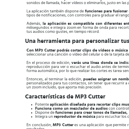
sonidos de llamada, hacer vídeos o eliminarlos, justo en las 
La aplicación también dispone de
funciones para fusionar
tipos de notificaciones, con controles para graduar el rango
Además,
la aplicación es compatible con diferentes en
milisegundos e integra zoom en forma de onda para recortar
tus audios como gustes, en tiempo récord.
Una herramienta para personalizar tu
Con MP3 Cutter podrás cortar clips de vídeos o música
seleccionar una canción o vídeo del celular o de la tarjeta d
En el proceso de edición,
verás una línea donde se indi
reproducción para ver o escuchar el audio antes de terminar
forma automática, por lo que realizar los cortes es tarea senc
Entonces, al terminar la edición,
puedes asignar un nombr
personalizados para tus contactos, sin tener que recurrir a
un zoom incluido, que aporta más precisión.
Características de MP3 Cutter
Potente
aplicación diseñada para recortar clips mus
Funciona como un mezclador de audios
con controle
Dispone de
funciones para crear tonos de llamadas, 
Integra un
reproductor de música
para escuchar los cl
En conclusión,
MP3 Cutter
es una aplicación que permite r