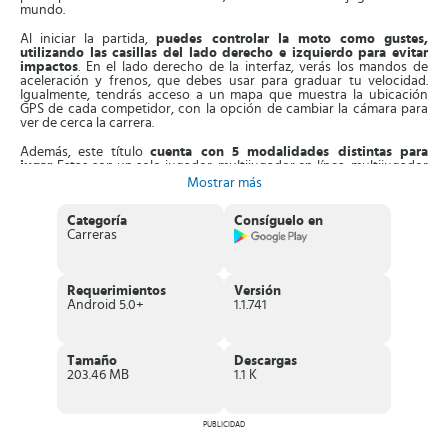
mundo.
Al iniciar la partida,
puedes controlar la moto como gustes,
utilizando las casillas del lado derecho e izquierdo para evitar
impactos
. En el lado derecho de la interfaz, verás los mandos de
aceleración y frenos, que debes usar para graduar tu velocidad.
Igualmente, tendrás acceso a un mapa que muestra la ubicación
GPS de cada competidor, con la opción de cambiar la cámara para
ver de cerca la carrera.
Además, este título
cuenta con 5 modalidades distintas para
jugar
. Estas son un solo jugador, multijugador en línea, multijugador
sin internet, campaña multijugador y para un participante.
Mostrar más
Asimismo, desde la página principal puedes ver todas las motos que
has coleccionado durante la competencia. Desde allí, también
Categoría
Consíguelo en
podrás ingresar al garaje para ajustar las piezas y elementos con el
Carreras
dinero obtenido de tus bonificaciones.
Aparte de esto,
los niveles están inspirados en diferentes
ubicaciones
, donde verás desiertos, selvas tropicales, ciudades y
Requerimientos
Versión
montañas. Al avanzar, podrás desbloquear más motos, equipadas
Android 5.0+
1.1.741
con prestaciones únicas. Es más, todo esto se complementa con el
motor de física del juego, que te permitirá hacer movimientos
realistas y atrevidos.
Tamaño
Descargas
Características de Real Moto 2
203.46 MB
1.1 K
Intenso
juego de carreras de motos de alta cilindrada
,
basado en campeonatos de la GP.
Consta de un
sistema de control intuitivo
y de mandos para
PUBLICIDAD
gestionar la velocidad.