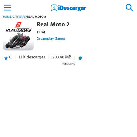
HOME
/
CARRERAS
/
REAL MOTO 2
Real Moto 2
1.1.741
Dreamplay Games
0
1.1 K descargas
203.46 MB
PUBLICIDAD