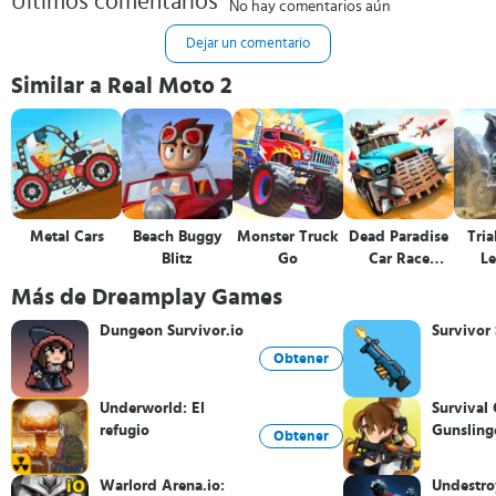
Últimos comentarios
No hay comentarios aún
Dejar un comentario
Similar a Real Moto 2
Metal Cars
Beach Buggy
Monster Truck
Dead Paradise
Tria
Blitz
Go
Car Race
L
Shooter
Más de Dreamplay Games
Dungeon Survivor.io
Survivor 
Obtener
Underworld: El
Survival 
refugio
Gunsling
Obtener
Warlord Arena.io:
Undestro