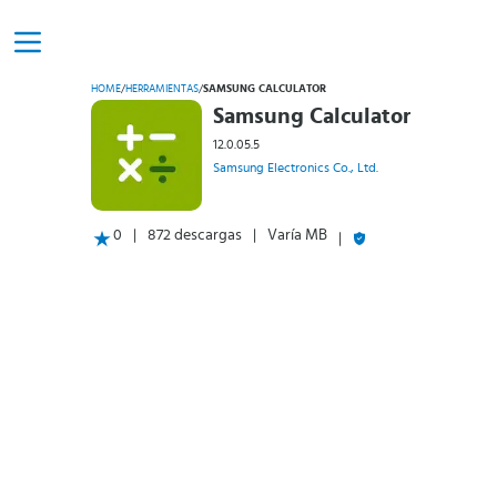
HOME
/
HERRAMIENTAS
/
SAMSUNG CALCULATOR
Samsung Calculator
12.0.05.5
Samsung Electronics Co., Ltd.
0
872 descargas
Varía MB