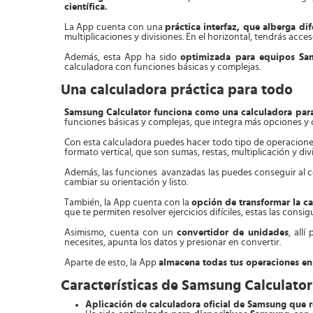
científica.
La App cuenta con una
práctica interfaz, que alberga di
multiplicaciones y divisiones. En el horizontal, tendrás ac
Además, esta App ha sido
optimizada para equipos Sa
calculadora con funciones básicas y complejas.
Una calculadora práctica para todo
Samsung Calculator
funciona como una calculadora par
funciones básicas y complejas, que integra más opciones y 
Con esta calculadora puedes hacer todo tipo de operaciones,
formato vertical, que son sumas, restas, multiplicación y divi
Además, las funciones avanzadas las puedes conseguir al col
cambiar su orientación y listo.
También, la App cuenta con la
opción de transformar la ca
que te permiten resolver ejercicios difíciles, estas las consig
Asimismo, cuenta con un
convertidor de unidades
, all
necesites, apunta los datos y presionar en convertir.
Aparte de esto, la App
almacena todas tus operaciones en 
Características de Samsung Calculator
Aplicación de calculadora oficial de Samsung que re