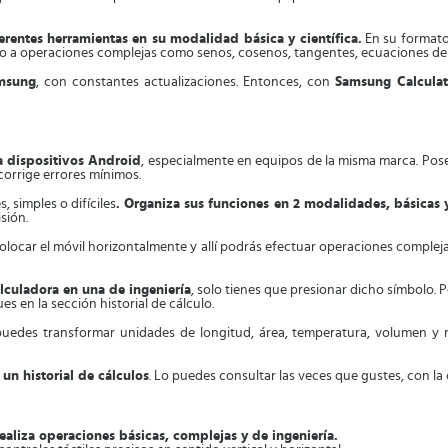
ferentes herramientas en su modalidad básica y científica.
En su formato 
ceso a operaciones complejas como senos, cosenos, tangentes, ecuaciones de
msung
, con constantes actualizaciones. Entonces, con
Samsung Calculat
a dispositivos Android
, especialmente en equipos de la misma marca. Pos
corrige errores mínimos.
 simples o difíciles
. Organiza sus funciones en 2 modalidades, básicas y
sión.
ocar el móvil horizontalmente y allí podrás efectuar operaciones complejas, 
lculadora en una de ingeniería
, solo tienes que presionar dicho símbolo. 
ues en la sección historial de cálculo.
í puedes transformar unidades de longitud, área, temperatura, volumen y 
un historial de cálculos
. Lo puedes consultar las veces que gustes, con la
aliza operaciones básicas, complejas y de ingeniería.