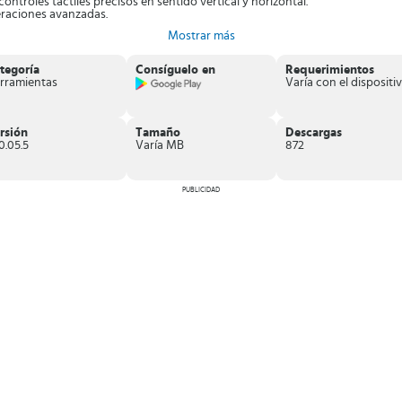
controles táctiles precisos en sentido vertical y horizontal.
raciones avanzadas.
des consultar cada vez que desees.
Mostrar más
longitud, área, temperatura, volumen, distancia, entre otros.
 tu equipo en una potente calculadora, con la opción de usar funciones bás
tegoría
Consíguelo en
Requerimientos
rramientas
Varía con el dispositiv
rsión
Tamaño
Descargas
0.05.5
Varía MB
872
PUBLICIDAD