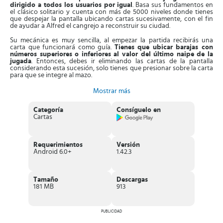
dirigido a todos los usuarios por igual
. Basa sus fundamentos en
el clásico solitario y cuenta con más de 5000 niveles donde tienes
que despejar la pantalla ubicando cartas sucesivamente, con el fin
de ayudar a Alfred el cangrejo a reconstruir su ciudad.
Su mecánica es muy sencilla, al empezar la partida recibirás una
carta que funcionará como guía.
Tienes que ubicar barajas con
números superiores o inferiores al valor del último naipe de la
jugada
. Entonces, debes ir eliminando las cartas de la pantalla
considerando esta sucesión, solo tienes que presionar sobre la carta
para que se integre al mazo.
En cada nivel,
puedes colocar el número de cartas que desees
. En
Mostrar más
caso de no poder lanzar más, debes sacar otra baraja del mazo. De
hecho, si logras enlazar un grupo de 5 cartas continuas, obtendrás
Categoría
Consíguelo en
una carta más para el mazo, aumentando así tus probabilidades de
Cartas
ganar. Entonces, cuando ganas recibirás diamantes y monedas, que
debes usar para restaurar la ciudad marina de forma progresiva.
Asimismo,
puedes ayudar al cangrejo en tareas específicas
, como
Requerimientos
Versión
eliminar malas hierbas o reconstruir oficinas del ayuntamiento. Cada
Android 6.0+
1.42.3
vez que restaures un edificio, puedes escoger el diseño, color y
tamaño. Aparte de esto, al avanzar en los niveles, descubrirás la
interesante historia del juego y conocerás a personajes nuevos.
Tamaño
Descargas
181 MB
913
Características de Undersea Solitaire
Tripeaks
PUBLICIDAD
Divertido
juego de cartas al estilo solitario
, formado con unos