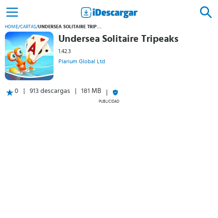
HOME
/
CARTAS
/
UNDERSEA SOLITAIRE TRIPEAKS
Undersea Solitaire Tripeaks
1.42.3
Plarium Global Ltd
0
913 descargas
181 MB
PUBLICIDAD