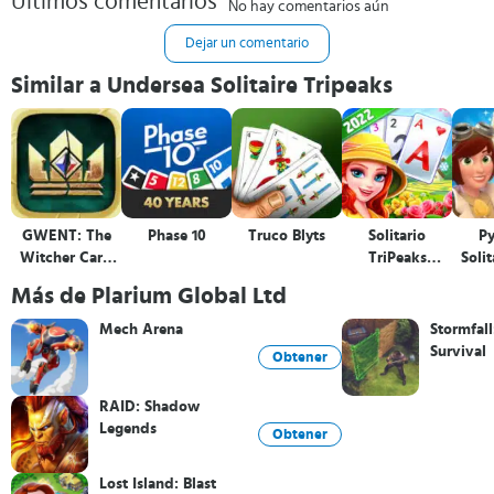
Últimos comentarios
No hay comentarios aún
Dejar un comentario
Similar a Undersea Solitaire Tripeaks
GWENT: The
Phase 10
Truco Blyts
Solitario
P
Witcher Card
TriPeaks
Solit
Game
Journey
Más de Plarium Global Ltd
Mech Arena
Stormfall
Survival
Obtener
RAID: Shadow
Legends
Obtener
Lost Island: Blast