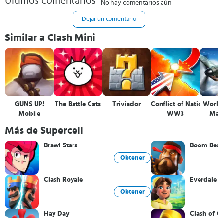
Últimos comentarios
No hay comentarios aún
Dejar un comentario
Similar a Clash Mini
GUNS UP!
The Battle Cats
Triviador
Conflict of Nations:
Worl
Mobile
WW3
Ma
Más de Supercell
Brawl Stars
Boom Be
Obtener
Clash Royale
Everdale
Obtener
Hay Day
Clash of 