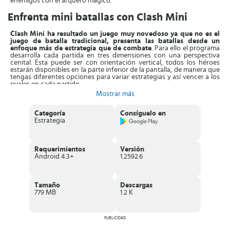
enemigos con el arquero mágico.
Enfrenta mini batallas con Clash Mini
Clash Mini ha resultado un juego muy novedoso ya que no es el
juego de batalla tradicional, presenta las batallas desde un
enfoque más de estrategia que de combate
. Para ello el programa
desarrolla cada partida en tres dimensiones con una perspectiva
cenital. Esta puede ser con orientación vertical, todos los héroes
estarán disponibles en la parte inferior de la pantalla, de manera que
tengas diferentes opciones para variar estrategias y así vencer a los
rivales en cada partido.
Mostrar más
Otra ventaja es que a medida que vayas avanzando obtendrás
nuevos elementos y ataques que utilizarás a lo largo de las rondas
que enfrentarás.
Categoría
Clash Mini te ofrece dos alternativas de juego,
Consíguelo en
el modo LCL
Estrategia
en donde te enfrentarás a otros 7 jugadores en
partidas competitivas para alcanzar la liga más alta. También cuenta
con la opción de
modo informal en el que sólo puedes pasar un
buen rato probando estrategias de combate.
Requerimientos
Versión
Android 4.3+
1.2592.6
En cuanto a las batallas Clash Mini las presenta en diferentes fases,
resultará ganador el jugador que logre reunir tres victorias. Tu
objetivo será encontrar la estrategia perfecta para vencer al
enemigo utilizando inteligentemente tu arsenal de personajes de
Tamaño
Descargas
Clash Royale.
779 MB
1.2 K
Características de Clash Mini
Es un
juego de desafío
que te reta a dominarlo.
PUBLICIDAD
Los personajes son mini guerreros que
se enfrentan en un