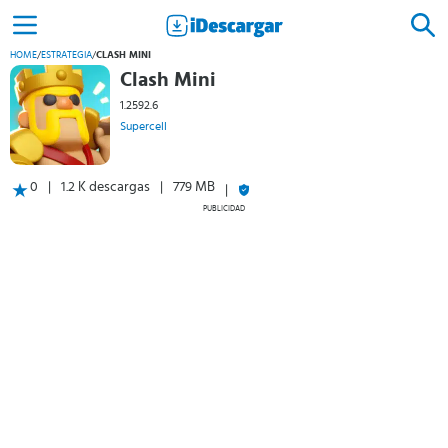
HOME
/
ESTRATEGIA
/
CLASH MINI
Clash Mini
1.2592.6
Supercell
0
1.2 K descargas
779 MB
PUBLICIDAD